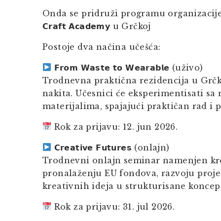
Onda se pridruži programu organizacij
𝗖𝗿𝗮𝗳𝘁 𝗔𝗰𝗮𝗱𝗲𝗺𝘆 u Grčkoj
Postoje dva načina učešća:
𝗙𝗿𝗼𝗺 𝗪𝗮𝘀𝘁𝗲 𝘁𝗼 𝗪𝗲𝗮𝗿𝗮𝗯𝗹𝗲 (uživo)
Trodnevna praktična rezidencija u Grč
nakita. Učesnici će eksperimentisati sa
materijalima, spajajući praktičan rad i 
Rok za prijavu: 12. jun 2026.
𝗖𝗿𝗲𝗮𝘁𝗶𝘃𝗲 𝗙𝘂𝘁𝘂𝗿𝗲𝘀 (onlajn)
Trodnevni onlajn seminar namenjen kre
pronalaženju EU fondova, razvoju proje
kreativnih ideja u strukturisane koncep
Rok za prijavu: 31. jul 2026.