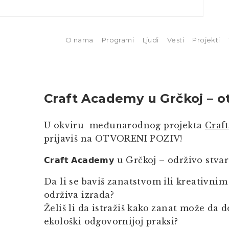
O nama
Programi
Ljudi
Vesti
Projekti
Craft Academy u Grčkoj – o
U okviru međunarodnog projekta
Craf
prijaviš na OTVORENI POZIV!
𝗖𝗿𝗮𝗳𝘁 𝗔𝗰𝗮𝗱𝗲𝗺𝘆 u Grčkoj – održivo 
Da li se baviš zanatstvom ili kreativnim
održiva izrada?
Želiš li da istražiš kako zanat može da d
ekološki odgovornijoj praksi?