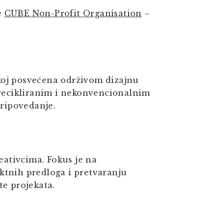
e
CUBE Non-Profit Organisation
–
koj posvećena održivom dizajnu
 recikliranim i nekonvencionalnim
pripovedanje.
ativcima. Fokus je na
ktnih predloga i pretvaranju
te projekata.