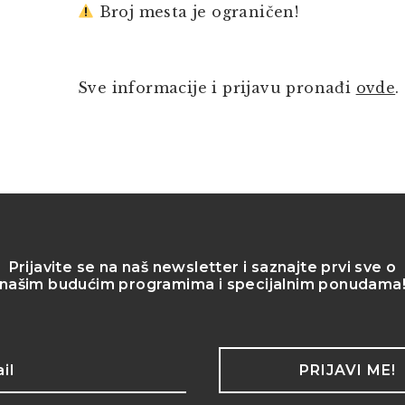
Broj mesta je ograničen!
Sve informacije i prijavu pronađi
ovde
.
Prijavite se na naš newsletter i saznajte prvi sve o
našim budućim programima i specijalnim ponudama
PRIJAVI ME!