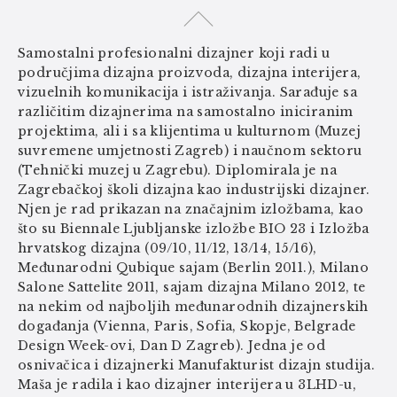
Samostalni profesionalni dizajner koji radi u
područjima dizajna proizvoda, dizajna interijera,
vizuelnih komunikacija i istraživanja. Sarađuje sa
različitim dizajnerima na samostalno iniciranim
projektima, ali i sa klijentima u kulturnom (Muzej
suvremene umjetnosti Zagreb) i naučnom sektoru
(Tehnički muzej u Zagrebu). Diplomirala je na
Zagrebačkoj školi dizajna kao industrijski dizajner.
Njen je rad prikazan na značajnim izložbama, kao
što su Biennale Ljubljanske izložbe BIO 23 i Izložba
hrvatskog dizajna (09/10, 11/12, 13/14, 15/16),
Međunarodni Qubique sajam (Berlin 2011.), Milano
Salone Sattelite 2011, sajam dizajna Milano 2012, te
na nekim od najboljih međunarodnih dizajnerskih
događanja (Vienna, Paris, Sofia, Skopje, Belgrade
Design Week-ovi, Dan D Zagreb). Jedna je od
osnivačica i dizajnerki Manufakturist dizajn studija.
Maša je radila i kao dizajner interijera u 3LHD-u,