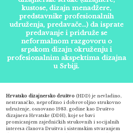
kustose, dizajn menadžere,
predstavnike profesionalnih
udruženja, predavače…) da isprate
predavanje i pridruže se
neformalnom razgovoru o
srpskom dizajn okruženju i
profesionalnim akspektima dizajna
u Srbiji.
Hrvatsko dizajnersko društvo
(HDD) je nevladino,
nestranačko, neprofitno i dobrovoljno strukovno
udruženje, osnovano 1983. godine kao Društvo
dizajnera Hrvatske (DDH), koje se bavi
promicanjem zajedničkih strukovnih i socijalnih
interesa članova Društva i sistemskim stvaranjem