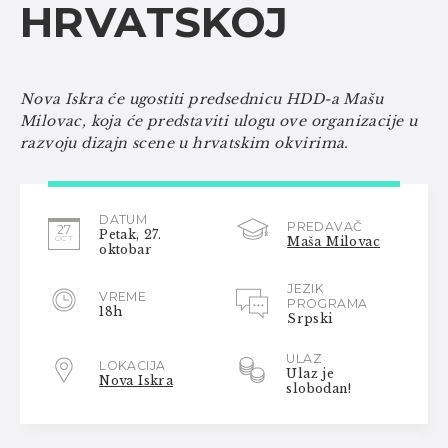
HRVATSKOJ
Nova Iskra će ugostiti predsednicu HDD-a Mašu
Milovac, koja će
predstaviti ulogu ove organizacije u
razvoju dizajn scene u hrvatskim okvirima.
DATUM
PREDAVAČ
27
Petak, 27.
OCT
Maša Milovac
oktobar
JEZIK
VREME
PROGRAMA
18h
Srpski
ULAZ
LOKACIJA
Ulaz je
Nova Iskra
slobodan!