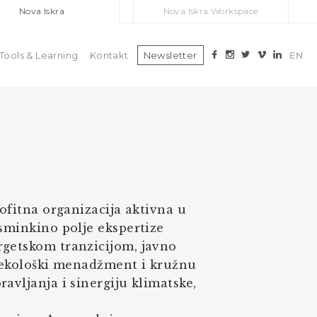
Nova Iskra
Nova Iskra Workspace
Tools & Learning
Kontakt
Newsletter
EN
rofitna organizacija aktivna u
asminkino polje ekspertize
rgetskom tranzicijom, javno
, ekološki menadžment i kružnu
avljanja i sinergiju klimatske,