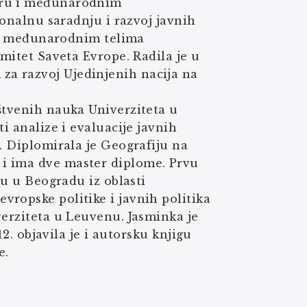
toru i međunarodnim
ionalnu saradnju i razvoj javnih
nim međunarodnim telima
omitet Saveta Evrope. Radila je u
a razvoj Ujedinjenih nacija na
štvenih nauka Univerziteta u
i analize i evaluacije javnih
. Diplomirala je Geografiju na
i ima dve master diplome. Prvu
ju u Beogradu iz oblasti
ropske politike i javnih politika
verziteta u Leuvenu. Jasminka je
12. objavila je i autorsku knjigu
e.