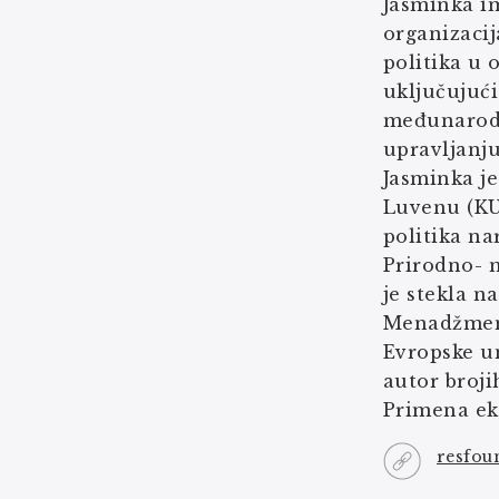
Jasminka i
organizacij
politika u 
uključujući
međunarodn
upravljanju
Jasminka je
Luvenu (KU 
politika na
Prirodno- 
je stekla n
Menadžmenta
Evropske un
autor brojih
Primena eko
resfou