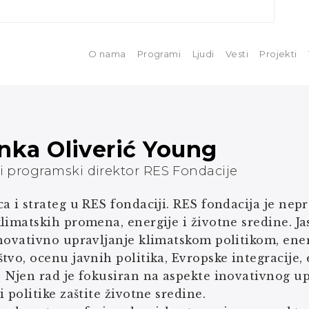
O nama
Programi
Ljudi
Vesti
Projekti
nka Oliverić Young
i programski direktor RES Fondacije
a i strateg u RES fondaciji. RES fondacija je nep
limatskih promena, energije i životne sredine. J
novativno upravljanje klimatskom politikom, ene
tvo, ocenu javnih politika, Evropske integracije
Njen rad je fokusiran na aspekte inovativnog upr
i politike zaštite životne sredine.