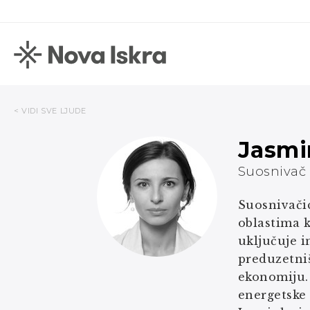
< VIDI SVE LJUDE
Jasmi
Suosnivač 
Suosnivačic
oblastima k
uključuje i
preduzetniš
ekonomiju. 
energetske 