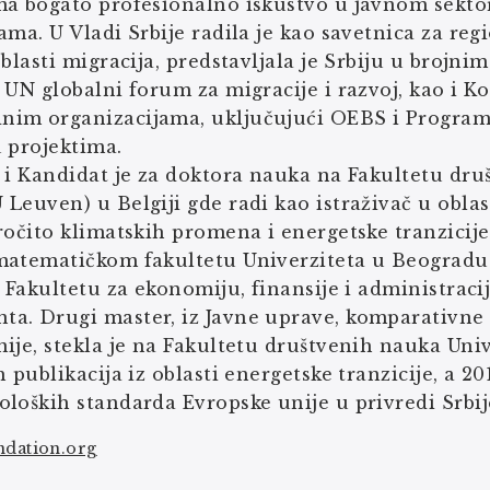
ma bogato profesionalno iskustvo u javnom sek
ama. U Vladi Srbije radila je kao savetnica za reg
oblasti migracija, predstavljala je Srbiju u broj
 UN globalni forum za migracije i razvoj, kao i K
im organizacijama, uključujući OEBS i Program z
 projektima.
 i Kandidat je za doktora nauka na Fakultetu dru
Leuven) u Belgiji gde radi kao istraživač u oblast
ročito klimatskih promena i energetske tranzicije
matematičkom fakultetu Univerziteta u Beogradu 
a Fakultetu za ekonomiju, finansije i administraci
. Drugi master, iz Javne uprave, komparativne ev
ije, stekla je na Fakultetu društvenih nauka Uni
 publikacija iz oblasti energetske tranzicije, a 20
loških standarda Evropske unije u privredi Srbij
ndation.org