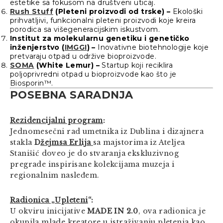
estetike sa fokusom na društveni uticaj.
Rush Stuff
(Pleteni proizvodi od trske) –
Ekološki
prihvatljivi, funkcionalni pleteni proizvodi koje kreira
porodica sa višegeneracijskim iskustvom.
Institut za molekularnu genetiku i
genetičko
inženjerstvo
(
IMGGI
) –
Inovativne biotehnologije koje
pretvaraju otpad u održive bioproizvode.
SOMA
(White Lemur) –
Startup koji reciklira
poljoprivredni otpad u bioproizvode kao što je
Biosporin™.
POSEBNA SARADNJA
Rezidencijalni program
:
Jednomesečni rad umetnika iz Dublina i dizajnera
stakla
D
žejmsa Erlija
sa majstorima iz Ateljea
Stanišić doveo je do stvaranja ekskluzivnog
pregrade inspirisane kolekcijama muzeja i
regionalnim nasleđem.
Radionica „Upleteni
“:
U okviru inicijative
MADE IN 2.0
, ova radionica je
okupila mlade kreatore u istraživanju pletenja kao