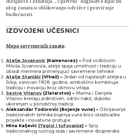
dizajnera i zanatlija, „Upleteni“ naglašava ključnu
ulog zanata u oblikovanju održive i pravičnije
budućnosti.
IZDVOJENI UČESNICI
Mapa savremenih zanata
:
Atelje Jovanović
(Kamenorez) –
Pod vođstvom
Miloša Jovanovića, atelje spaja umetnost i tradiciju u
obradi mermera primenjujući savremene tehnike.
Atelje Stanišić
(Vitraž) –
Jedan od najstarijih ateljea u
Srbiji, osnovan 1908. godine, simbolično kombinuje
tradiciju i inovaciju kroz obnovu vitraja.
Sestre Vitanov
(Zlatarstvo) –
Marina i Danijela
Vitanov kreiraju jedinstven, održiv nakit, duboko
ukorenjen u porodičnoj tradiciji.
Aleksandar Todorović (Bojenje vune) –
Oživljavanje
tradicionalnih tehnika bojenja vune kroz istraživačke
projekte i inovativne pristupe.
Mina Kaljević (
Tepisi i tufovanje
) –
Spoj
tradicionalnog ručnog rada i savremene dizajnerske