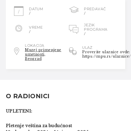
DATUM
PREDAVAČ
/
/
/
JEZIK
VREME
PROGRAMA
/
/
LOKACIJA
ULAZ
Muzej primenjene
Proverite ulaznice ovde:
umetnosti,
https://mpu.rs/ulaznice/
Beograd
O RADIONICI
UPLETENI:
Pletenje veština za budućnost