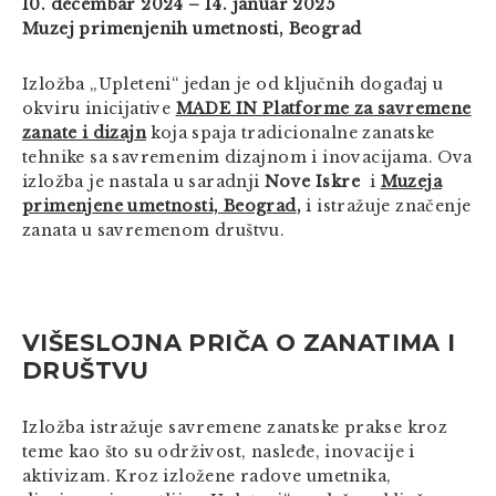
10. decembar 2024 – 14. januar 2025
Muzej primenjenih umetnosti, Beograd
Izložba „Upleteni“ jedan je od ključnih događaj u
okviru inicijative
MADE IN Platforme za savremene
zanate i dizajn
koja spaja tradicionalne zanatske
tehnike sa savremenim dizajnom i inovacijama. Ova
izložba je nastala u saradnji
Nove Iskre
i
Muzeja
primenjene umetnosti, Beograd
,
i istražuje značenje
zanata u savremenom društvu.
VIŠESLOJNA PRIČA O ZANATIMA I
DRUŠTVU
Izložba istražuje savremene zanatske prakse kroz
teme kao što su održivost, nasleđe, inovacije i
aktivizam. Kroz izložene radove umetnika,