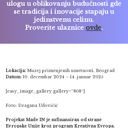
ulogu u oblikovanju budućnosti gde
se tradicija i inovacije stapaju u
jedinstvenu celinu.
Proverite ulaznice
ovde
.
Lokacija:
Muzej primenjenih umetnosti, Beograd
Datum:
10. decembar 2024 – 14. januar 2025
[easy_image_gallery gallery=“808″]
Foto: Dragana Udovičić
Projekat Made IN je sufinansiran od strane
Evropske Unije kroz program Kreativna Evropa.