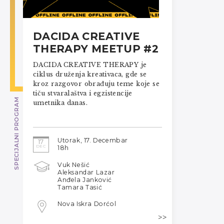
DACIDA CREATIVE
THERAPY MEETUP #2
DACIDA CREATIVE THERAPY je
ciklus druženja kreativaca, gde se
kroz razgovor obrađuju teme koje se
tiču stvaralaštva i egzistencije
SPECIJALNI PROGRAM
umetnika danas.
Utorak, 17. Decembar
17
DEC
18h
Vuk Nešić
Aleksandar Lazar
Anđela Janković
Tamara Tasić
Nova Iskra Dorćol