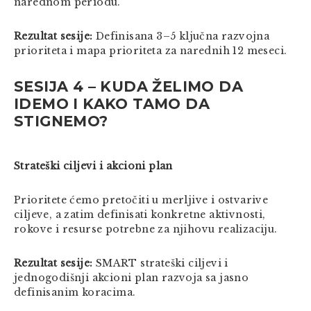
narednom periodu.
Rezultat sesije:
Definisana 3–5 ključna razvojna
prioriteta i mapa prioriteta za narednih 12 meseci.
SESIJA 4 – KUDA ŽELIMO DA
IDEMO I KAKO TAMO DA
STIGNEMO?
Strateški ciljevi i akcioni plan
Prioritete ćemo pretočiti u merljive i ostvarive
ciljeve, a zatim definisati konkretne aktivnosti,
rokove i resurse potrebne za njihovu realizaciju.
Rezultat sesije:
SMART strateški ciljevi i
jednogodišnji akcioni plan razvoja sa jasno
definisanim koracima.