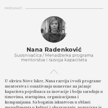
PREDAVAČI
Nana Radenković
Suosnivačica / Menadžerka programa
mentorstva i razvoja kapaciteta
U okviru Nove Iskre, Nana razvija i vodi programe
mentorstva i osnaživanja usmerene na jačanje
kapaciteta pojedinaca za inovacije i bolju saradnju u
timovima, startapima, organizacijama i
kompanijama. Sa bogatim iskustvom u oblasti
menadžmenta u kulturi i obrazovanju, posvećena je