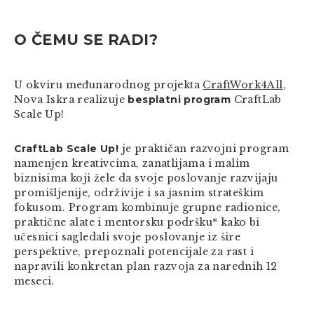
O ČEMU SE RADI?
U okviru međunarodnog projekta
CraftWork4All
,
Nova Iskra realizuje
besplatni program
CraftLab
Scale Up!
CraftLab Scale Up!
je praktičan razvojni program
namenjen kreativcima, zanatlijama i malim
biznisima koji žele da svoje poslovanje razvijaju
promišljenije, održivije i sa jasnim strateškim
fokusom. Program kombinuje grupne radionice,
praktične alate i mentorsku podršku*
kako bi
učesnici sagledali svoje poslovanje iz šire
perspektive, prepoznali potencijale za rast i
napravili konkretan plan razvoja za narednih 12
meseci.