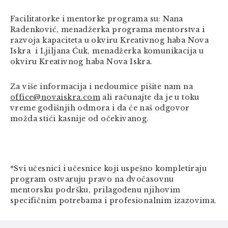
Facilitatorke i mentorke programa su: Nana
Radenković,
menadžerka programa mentorstva i
razvoja kapaciteta u okviru Kreativnog haba Nova
Iskra
i Ljiljana Ćuk, menadžerka komunikacija u
okviru Kreativnog haba Nova Iskra.
Za više informacija i nedoumice pišite nam na
office@novaiskra.com
ali računajte da je u toku
vreme godišnjih odmora i da će naš odgovor
možda stići kasnije od očekivanog.
*Svi učesnici i učesnice koji uspešno kompletiraju
program ostvaruju pravo na dvočasovnu
mentorsku podršku, prilagođenu njihovim
specifičnim potrebama i profesionalnim izazovima.