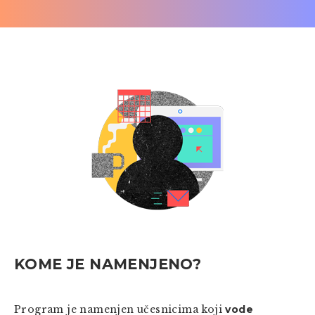
KOME JE NAMENJENO?
Program je namenjen učesnicima koji
vode