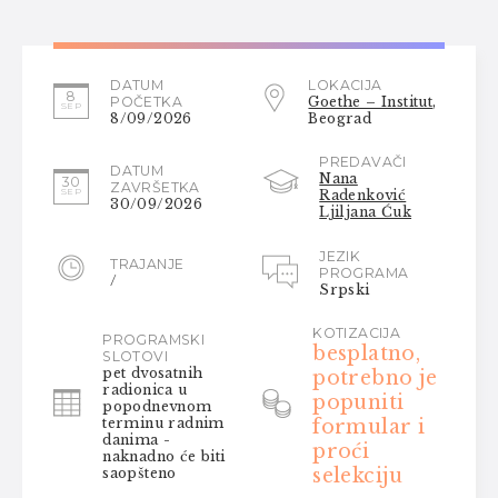
DATUM
LOKACIJA
8
POČETKA
Goethe – Institut
,
SEP
8/09/2026
Beograd
PREDAVAČI
DATUM
Nana
30
ZAVRŠETKA
SEP
Radenković
30/09/2026
Ljiljana Ćuk
JEZIK
TRAJANJE
PROGRAMA
/
Srpski
KOTIZACIJA
PROGRAMSKI
besplatno,
SLOTOVI
pet dvosatnih
potrebno je
radionica u
popuniti
popodnevnom
terminu radnim
formular i
danima -
proći
naknadno će biti
selekciju
saopšteno