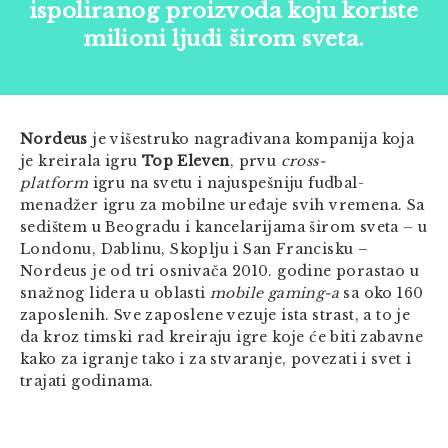
ispoliranog proizvoda koju koriste
milioni ljudi širom sveta.
Nordeus
je višestruko nagrađivana kompanija koja
je kreirala igru
Top Eleven
, prvu
cross-
platform
igru na svetu i najuspešniju fudbal-
menadžer igru za mobilne uređaje svih vremena. Sa
sedištem u Beogradu i kancelarijama širom sveta – u
Londonu, Dablinu, Skoplju i San Francisku –
Nordeus je od tri osnivača 2010. godine porastao u
snažnog lidera u oblasti
mobile gaming-a
sa oko 160
zaposlenih. Sve zaposlene vezuje ista strast, a to je
da kroz timski rad kreiraju igre koje će biti zabavne
kako za igranje tako i za stvaranje, povezati i svet i
trajati godinama.