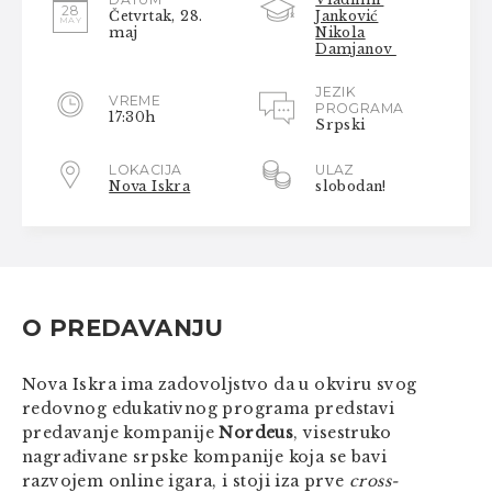
28
Četvrtak, 28.
Janković
MAY
maj
Nikola
Damjanov
JEZIK
VREME
PROGRAMA
17:30h
Srpski
LOKACIJA
ULAZ
Nova Iskra
slobodan!
O PREDAVANJU
Nova Iskra ima zadovoljstvo da u okviru svog
redovnog edukativnog programa predstavi
predavanje kompanije
Nordeus
, visestruko
nagrađivane srpske kompanije koja se bavi
razvojem online igara, i stoji iza prve
cross-