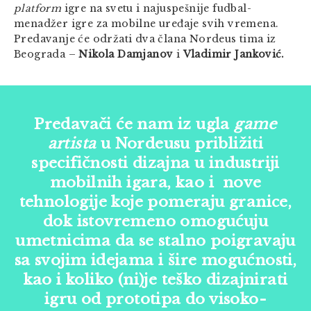
platform
igre na svetu i najuspešnije fudbal-
menadžer igre za mobilne uređaje svih vremena.
Predavanje će održati dva člana Nordeus tima iz
Beograda –
Nikola Damjanov
i
Vladimir Janković.
Predavači će nam iz ugla
game
artista
u Nordeusu približiti
specifičnosti dizajna u industriji
mobilnih igara, kao i nove
tehnologije koje pomeraju granice,
dok istovremeno omogućuju
umetnicima da se stalno poigravaju
sa svojim idejama i šire mogućnosti,
kao i koliko (ni)je teško dizajnirati
igru od prototipa do visoko-