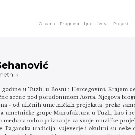
O nama
Programi
Ljudi
Vesti
Projekti
Šehanović
metnik
 godine u Tuzli, u Bosni i Hercegovini. Krajem de
ične scene pod pseudonimom Aorta. Njegova biog
 - od uličnih umetničkih projekata, preko samost
a umetničke grupe Manufaktura u Tuzli, kao i regi
o međunarodno priznanje za svoje muzičke projekt
. Paganska tradicija, sujeverje i okultni su neke