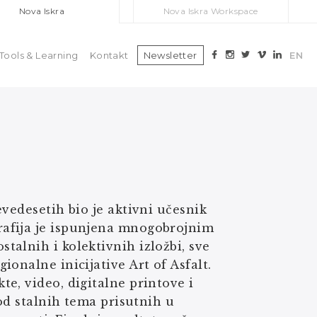
Nova Iskra
Nova Iskra Workspace
Tools & Learning
Kontakt
Newsletter
EN
vedesetih bio je aktivni učesnik
rafija je ispunjena mnogobrojnim
alnih i kolektivnih izložbi, sve
onalne inicijative Art of Asfalt.
e, video, digitalne printove i
 od stalnih tema prisutnih u