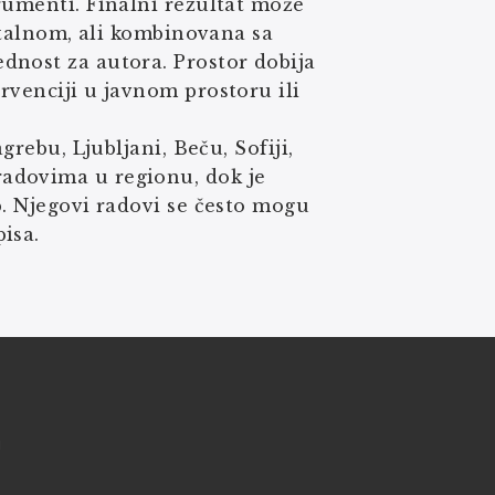
rumenti. Finalni rezultat može
gitalnom, ali kombinovana sa
dnost za autora. Prostor dobija
rvenciji u javnom prostoru ili
grebu, Ljubljani, Beču, Sofiji,
adovima u regionu, dok je
b. Njegovi radovi se često mogu
isa.
!