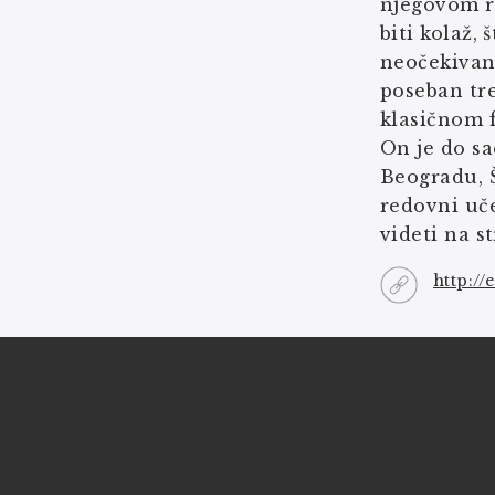
njegovom ra
biti kolaž,
neočekivani
poseban tre
klasičnom f
On je do sa
Beogradu, 
redovni uče
videti na s
http://