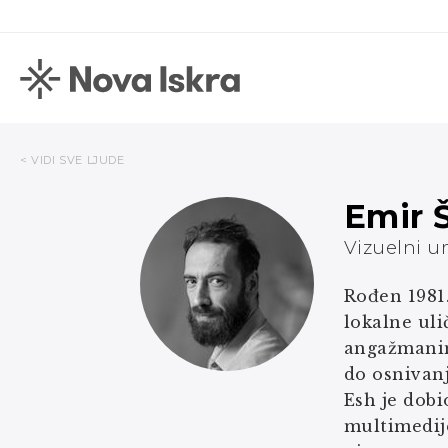
< VIDI SVE LJUDE
Emir 
Vizuelni u
Rođen 1981.
lokalne ul
angažmanima
do osnivanj
Esh je dobi
multimedije