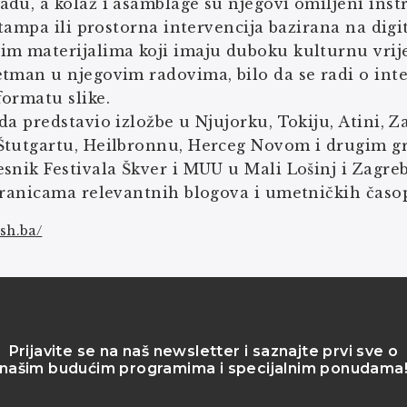
du, a kolaž i asamblage su njegovi omiljeni inst
 štampa ili prostorna intervencija bazirana na di
m materijalima koji imaju duboku kulturnu vrije
tman u njegovim radovima, bilo da se radi o inte
ormatu slike.
da predstavio izložbe u Njujorku, Tokiju, Atini, Za
Štutgartu, Heilbronnu, Herceg Novom i drugim gr
snik Festivala Škver i MUU u Mali Lošinj i Zagre
tranicama relevantnih blogova i umetničkih časop
esh.ba/
Prijavite se na naš newsletter i saznajte prvi sve o
našim budućim programima i specijalnim ponudama