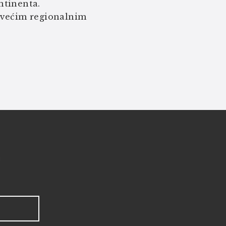
ntinenta.
ajvećim regionalnim
!