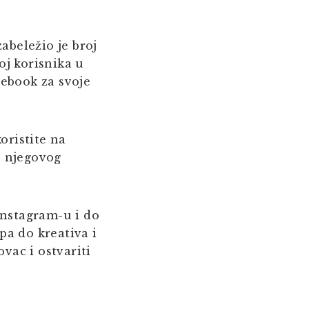
abeležio je broj
oj korisnika u
cebook za svoje
ristite na
e njegovog
Instagram-u i do
pa do kreativa i
vac i ostvariti