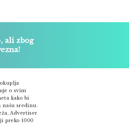
o
, ali zbog
vezna!
okuplja
uje o svim
neta kako bi
a našu sredinu.
ža, Advertiser
ji preko 1000