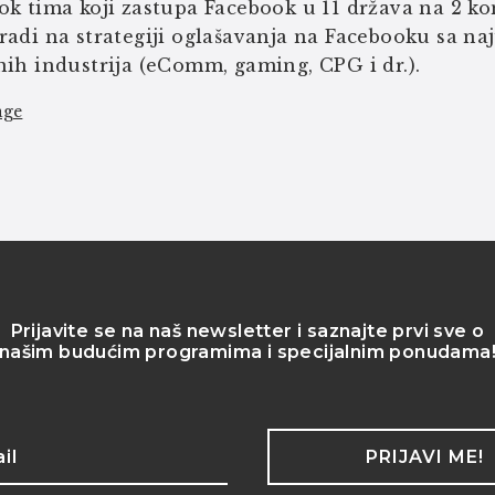
ok tima koji zastupa Facebook u 11 država na 2 ko
radi na strategiji oglašavanja na Facebooku sa n
nih industrija (eComm, gaming, CPG i dr.).
age
Prijavite se na naš newsletter i saznajte prvi sve o
našim budućim programima i specijalnim ponudama
PRIJAVI ME!