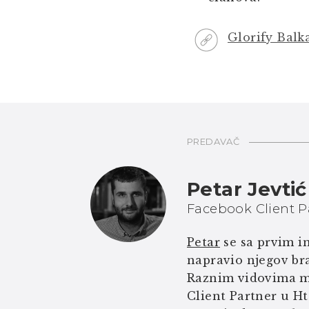
Glorify Bal
PREDAVAČ
Petar Jevtić
Facebook Client P
Petar
se sa prvim in
napravio njegov bra
Raznim vidovima ma
Client Partner u Ht