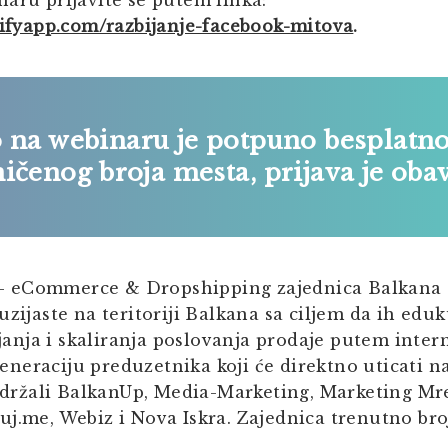
aru prijavite se putem linka:
orifyapp.com/razbijanje-facebook-mitova
.
o na webinaru je potpuno
besplatn
ičenog broja mesta,
prijava je oba
 – eCommerce & Dropshipping zajednica Balkana 
ijaste na teritoriji Balkana sa ciljem da ih eduk
janja i skaliranja poslovanja prodaje putem inter
eneraciju preduzetnika koji će direktno uticati n
držali BalkanUp, Media-Marketing, Marketing Mre
zuj.me, Webiz i Nova Iskra. Zajednica trenutno bro