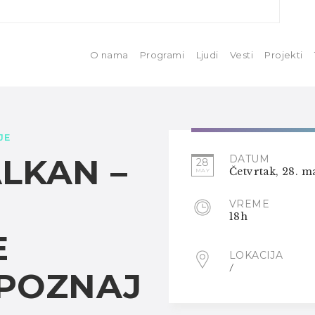
O nama
Programi
Ljudi
Vesti
Projekti
JE
LKAN –
DATUM
28
Četvrtak, 28. m
MAY
VREME
18h
E
LOKACIJA
/
UPOZNAJ