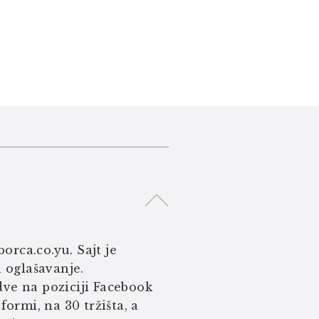
orca.co.yu. Sajt je
i oglašavanje.
ve na poziciji Facebook
ormi, na 30 tržišta, a