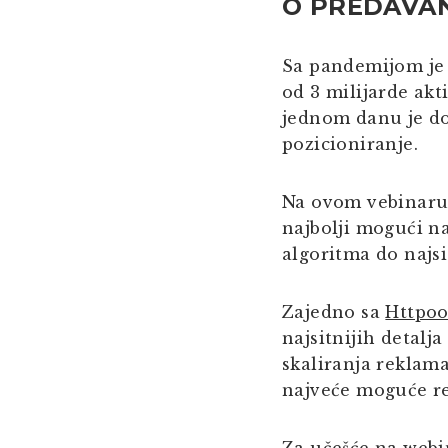
O PREDAVA
Sa pandemijom je F
od 3 milijarde akt
jednom danu je dos
pozicioniranje.
Na ovom vebinaru
najbolji mogući na
algoritma do najsit
Zajedno sa
Httpo
najsitnijih detalj
skaliranja reklama
najveće moguće re