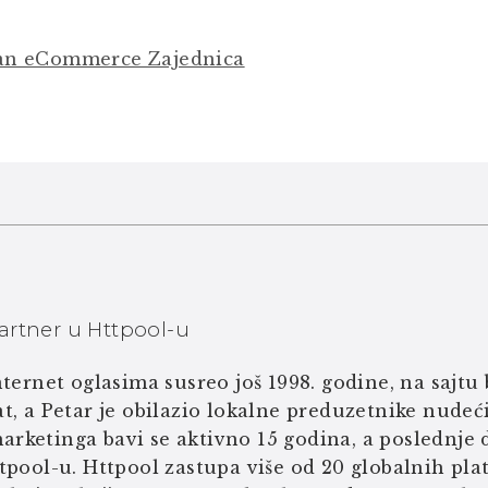
kan eCommerce Zajednica
artner u Httpool-u
ternet oglasima susreo još 1998. godine, na sajtu b
t, a Petar je obilazio lokalne preduzetnike nudeć
rketinga bavi se aktivno 15 godina, a poslednje d
tpool-u. Httpool zastupa više od 20 globalnih platf