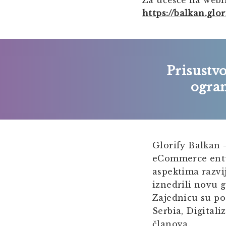
Za učešće na webin
https://balkan.gl
Prisustv
ogran
Glorify Balkan
eCommerce entuz
aspektima razvi
iznedrili novu g
Zajednicu su po
Serbia, Digitali
članova.