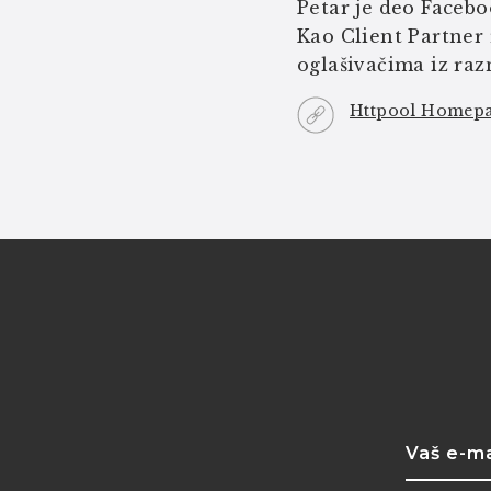
Petar je deo Facebo
Kao Client Partner 
oglašivačima iz raz
Httpool Homep