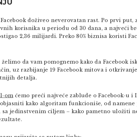
NJU
acebook doživeo neverovatan rast. Po prvi put, z
ivnih korisnika u periodu od 30 dana, a najveći br
tigao 2,36 milijardi. Preko 80% biznisa koristi Fa
 želimo da vam pomognemo kako da Facebook isko
čin, uz razbijanje 19 Facebook mitova i otkrivanj
nijih detalja.
ol-om
ćemo preći najveće zablude o Facebook-u i 
a objasniti kako algoritam funkcioniše, od namene 
 sa jedinstvenim ciljem – kako pametno uložiti no
zultate.