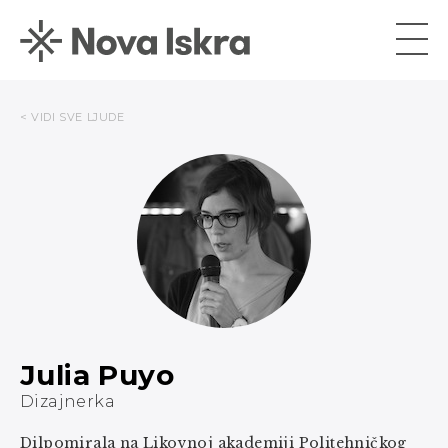
< VIDI SVE LJUDE
Julia Puyo
Dizajnerka
Dilpomirala na Likovnoj akademiji Politehničkog