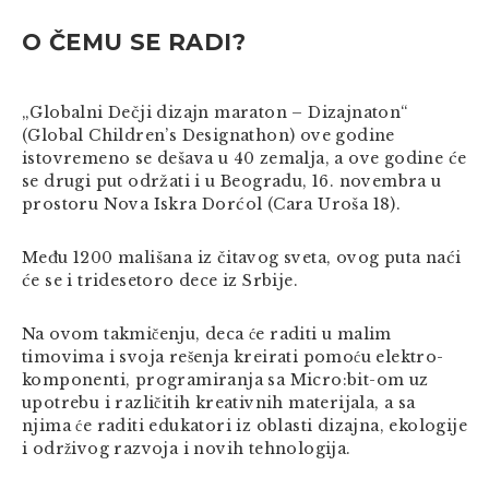
O ČEMU SE RADI?
„Globalni Dečji dizajn maraton – Dizajnaton“
(Global Children’s Designathon) ove godine
istovremeno se dešava u 40 zemalja, a ove godine će
se drugi put održati i u Beogradu, 16. novembra u
prostoru Nova Iskra Dorćol (Cara Uroša 18).
Među 1200 mališana iz čitavog sveta, ovog puta naći
će se i tridesetoro dece iz Srbije.
Na ovom takmičenju, deca će raditi u malim
timovima i svoja rešenja kreirati pomoću elektro-
komponenti, programiranja sa Micro:bit-om uz
upotrebu i različitih kreativnih materijala, a sa
njima će raditi edukatori iz oblasti dizajna, ekologije
i održivog razvoja i novih tehnologija.