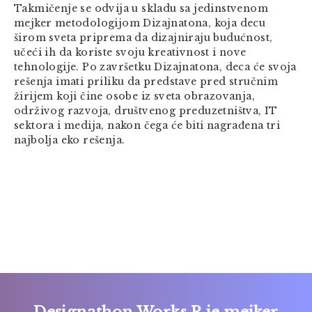
Takmičenje se odvija u skladu sa jedinstvenom
mejker metodologijom Dizajnatona, koja decu
širom sveta priprema da dizajniraju budućnost,
učeći ih da koriste svoju kreativnost i nove
tehnologije. Po završetku Dizajnatona, deca će svoja
rešenja imati priliku da predstave pred stručnim
žirijem koji čine osobe iz sveta obrazovanja,
održivog razvoja, društvenog preduzetništva, IT
sektora i medija, nakon čega će biti nagrađena tri
najbolja eko rešenja.
Designathon Works R je mejker