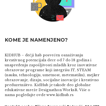
KOME JE NAMENJENO?
KIDHUB – dečji hab posvećen osnaživanju
kreativnog potencijala dece od 7 do 18 godina i
unapređenju zapošljivosti mladih kroz inovativne
obrazovne programe koji integrišu IT, STEAM
(nauku, tehnologiju, umetnost, metematiku), mejker
obrazovanje, dizajn, socijalne inovacije i kreativno
preduzetništvo. KidHub je takođe deo globalne
edukativne mreže Designathon WorksR. Više o
nama pogledajte ovde www.kidhub.rs