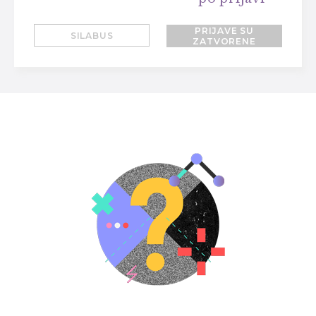
PRIJAVE SU
SILABUS
ZATVORENE