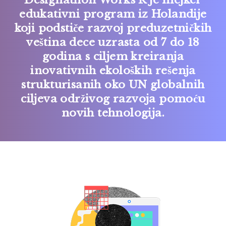
edukativni program iz Holandije
koji podstiče razvoj preduzetničkih
veština dece uzrasta od 7 do 18
godina s ciljem kreiranja
inovativnih ekoloških rešenja
strukturisanih oko UN globalnih
ciljeva održivog razvoja pomoću
novih tehnologija.