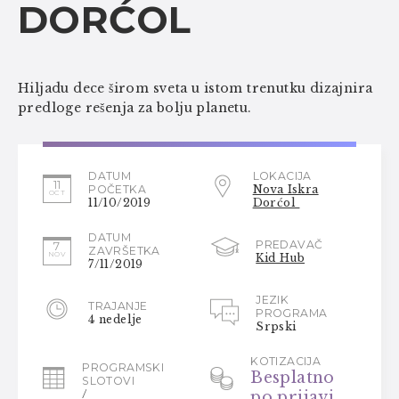
DORĆOL
Hiljadu dece širom sveta u istom trenutku dizajnira
predloge rešenja za bolju planetu.
DATUM
LOKACIJA
11
POČETKA
Nova Iskra
OCT
11/10/2019
Dorćol
DATUM
PREDAVAČ
7
ZAVRŠETKA
NOV
Kid Hub
7/11/2019
JEZIK
TRAJANJE
PROGRAMA
4 nedelje
Srpski
KOTIZACIJA
PROGRAMSKI
Besplatno
SLOTOVI
/
po prijavi