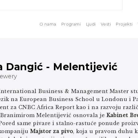
O nama
Programi
Ljudi
Vesti
Projekti
a Dangić - Melentijević
rewery
e International Business & Management Master st
ezik na European Business School u Londonu i Par
nt za CNBC Africa Report kao i na razvoju različi
 Branimirom Melentijević osnovala je
Kabinet Br
Pored same pivare i stalno-rastuće ponude proizv
 kompaniju
Majstor za pivo
, koja u pravom duhu kr