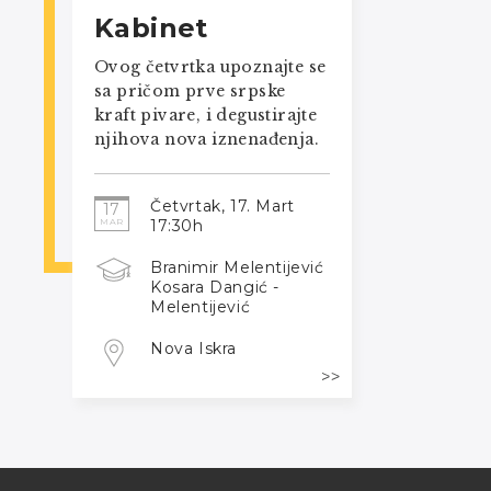
Kabinet
Ovog četvrtka upoznajte se
sa pričom prve srpske
kraft pivare, i degustirajte
njihova nova iznenađenja.
Četvrtak, 17. Mart
17
17:30h
MAR
Branimir Melentijević
Kosara Dangić -
Melentijević
Nova Iskra