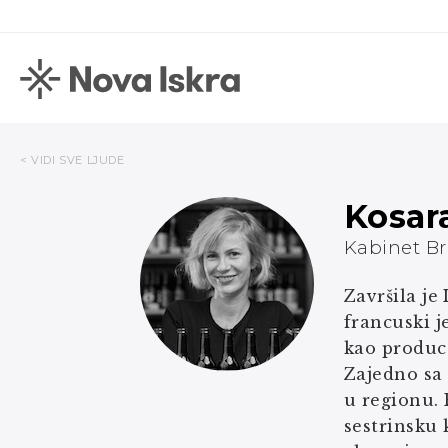
< VIDI SVE LJUDE
Kosar
Kabinet B
Završila j
francuski j
kao produce
Zajedno sa
u regionu. 
sestrinsku