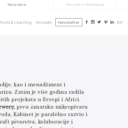
Nova Iskra
Nova Iskra Workspace
Tools & Learning
Kontakt
Newsletter
EN
udije, kao i menadžment i
izu. Zatim je više godina radila
tih projekata u Evropi i Africi.
ewery,
prvu zanatsku mikropivaru
oda, Kabinet je paralelno razvio i
aft pivarstva, kolaboracije i