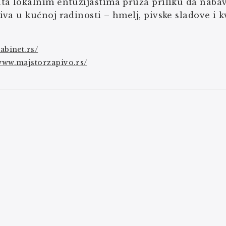
a lokalnim entuzijastima pruža priliku da nabave
va u kućnoj radinosti – hmelj, pivske sladove i 
kabinet.rs/
/www.majstorzapivo.rs/