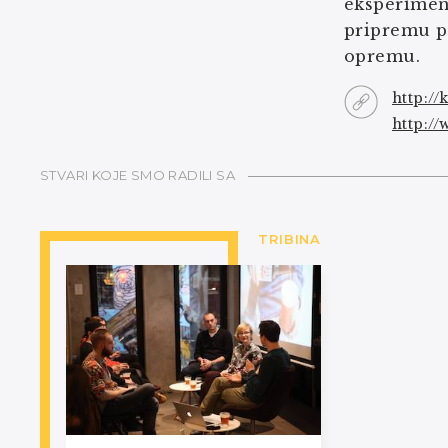
eksperiment
pripremu pi
opremu.
http://
http:/
STVARI KOJE SMO RADILI SA
TRIBINA