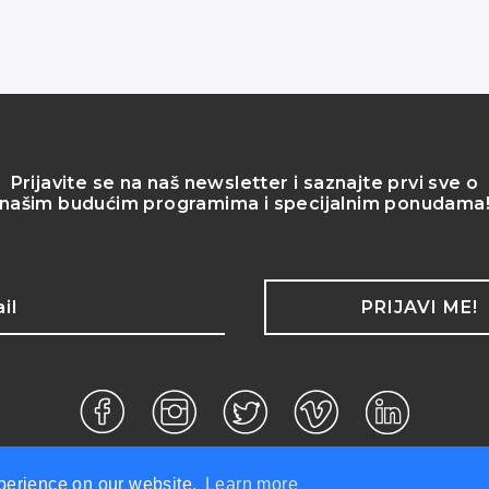
Prijavite se na naš newsletter i saznajte prvi sve o
našim budućim programima i specijalnim ponudama
PRIJAVI ME!
prava zadržana.
xperience on our website.
Learn more