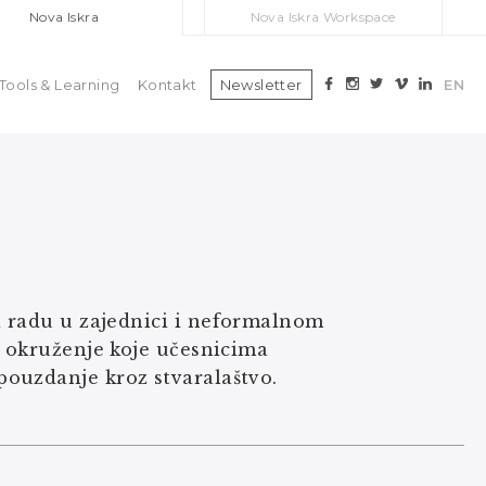
Nova Iskra
Nova Iskra Workspace
Tools & Learning
Kontakt
Newsletter
EN
a radu u zajednici i neformalnom
o okruženje koje učesnicima
ouzdanje kroz stvaralaštvo.