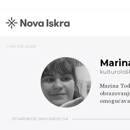
< VIDI SVE LJUDE
Marin
kulturološk
Marina Tod
obrazovanju
omogućava 
STVARI KOJE SMO RADILI SA