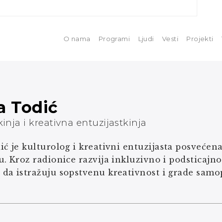
O nama
Programi
Ljudi
Vesti
Projekti
a Todić
inja i kreativna entuzijastkinja
ić
je kulturolog i kreativni entuzijasta posvećen
. Kroz radionice razvija inkluzivno i podsticajn
da istražuju sopstvenu kreativnost i grade samop