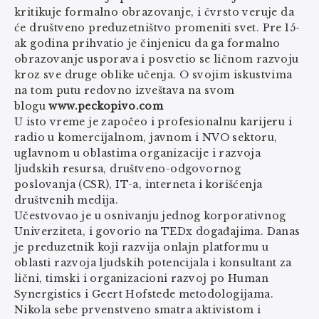
kritikuje formalno obrazovanje, i čvrsto veruje da
će društveno preduzetništvo promeniti svet. Pre 15-
ak godina prihvatio je činjenicu da ga formalno
obrazovanje usporava i posvetio se ličnom razvoju
kroz sve druge oblike učenja. O svojim iskustvima
na tom putu redovno izveštava na svom
blogu
www.peckopivo.com
U isto vreme je započeo i profesionalnu karijeru i
radio u komercijalnom, javnom i NVO sektoru,
uglavnom u oblastima organizacije i razvoja
ljudskih resursa, društveno-odgovornog
poslovanja (CSR), IT-a, interneta i korišćenja
društvenih medija.
Učestvovao je u osnivanju jednog korporativnog
Univerziteta, i govorio na TEDx događajima. Danas
je preduzetnik koji razvija onlajn platformu u
oblasti razvoja ljudskih potencijala i konsultant za
lični, timski i organizacioni razvoj po Human
Synergistics i Geert Hofstede metodologijama.
Nikola sebe prvenstveno smatra aktivistom i