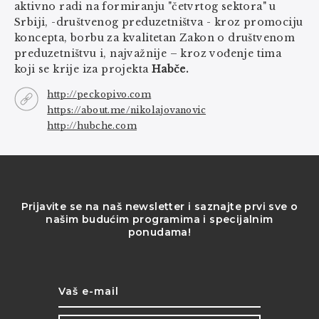
aktivno radi na formiranju "četvrtog sektora" u
Srbiji, -društvenog preduzetništva - kroz promociju
koncepta, borbu za kvalitetan Zakon o društvenom
preduzetništvu i, najvažnije – kroz vođenje tima
koji se krije iza projekta
Habče.
http://peckopivo.com
https://about.me/nikolajovanovic
http://hubche.com
Prijavite se na naš newsletter i saznajte prvi sve o
našim budućim programima i specijalnim
ponudama!