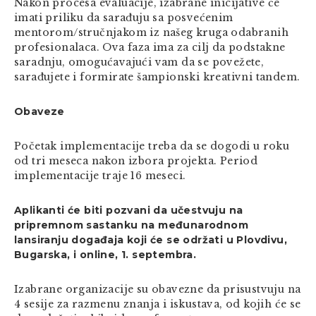
Nakon procesa evaluacije, izabrane inicijative će
imati priliku da sarađuju sa posvećenim
mentorom/stručnjakom iz našeg kruga odabranih
profesionalaca. Ova faza ima za cilj da podstakne
saradnju, omogućavajući vam da se povežete,
sarađujete i formirate šampionski kreativni tandem.
Obaveze
Početak implementacije treba da se dogodi u roku
od tri meseca nakon izbora projekta. Period
implementacije traje 16 meseci.
Aplikanti će biti pozvani da učestvuju na
pripremnom sastanku na međunarodnom
lansiranju događaja koji će se održati u Plovdivu,
Bugarska, i online, 1. septembra.
Izabrane organizacije su obavezne da prisustvuju na
4 sesije za razmenu znanja i iskustava, od kojih će se