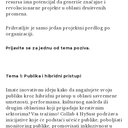
resursa ima potencijal da generiše značajne i
revolucionarne projekte u oblasti društvenih
promena.
Prihvatljiv je samo jedan projektni predlog po
organizaciji.
Prijavite se za jednu od tema poziva.
Tema 1: Publika i hibridni pristupi
Imate inovativnu ideju kako da angažujete svoju
publiku kroz hibridni pristup u oblasti savremene
umetnosti, performansa, kulturnog nasleđa ili
drugim oblastima koji pripadaju kreativnim
sektorima? Vas tražimo! Collab 4 HySust podržava
inicijative koje će podstaći učešće publike, poboljšati
monitoring publike, promovisati inkluzivnost u