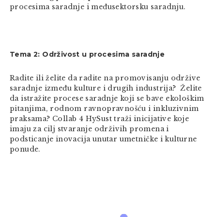
procesima saradnje i međusektorsku saradnju.
Tema 2: Održivost u procesima saradnje
Radite ili želite da radite na promovisanju održive
saradnje između kulture i drugih industrija? Želite
da istražite procese saradnje koji se bave ekološkim
pitanjima, rodnom ravnopravnošću i inkluzivnim
praksama? Collab 4 HySust traži inicijative koje
imaju za cilj stvaranje održivih promena i
podsticanje inovacija unutar umetničke i kulturne
ponude.