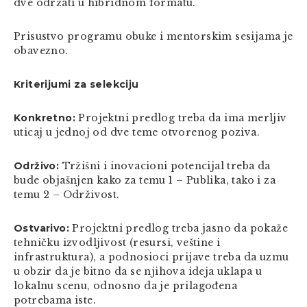
dve održati u hibridnom formatu.
Prisustvo programu obuke i mentorskim sesijama je
obavezno.
Kriterijumi za selekciju
Konkretno:
Projektni predlog treba da ima merljiv
uticaj u jednoj od dve teme otvorenog poziva.
Održivo:
Tržišni i inovacioni potencijal treba da
bude objašnjen kako za temu 1 – Publika, tako i za
temu 2 – Održivost.
Ostvarivo:
Projektni predlog treba jasno da pokaže
tehničku izvodljivost (resursi, veštine i
infrastruktura), a podnosioci prijave treba da uzmu
u obzir da je bitno da se njihova ideja uklapa u
lokalnu scenu, odnosno da je prilagođena
potrebama iste.