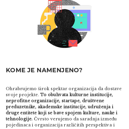
KOME JE NAMENJENO?
Ohrabrujemo širok spektar organizacija da dostave
svoje projekte.
To obuhvata kulturne institucije,
neprofitne organizacije, startape, društvene
preduzetnike, akademske institucije, udruženja i
druge entitete koji se bave spojem kulture, nauke i
tehnologije.
Čvrsto verujemo da saradnja između
pojedinaca i organizacija različitih perspektiva i