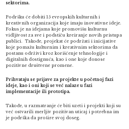
sektorima.
Podršku će dobiti 15 evropskih kulturnih i
kreativnih organizacija koje imaju inovativne ideje.
Fokus je na idejama koje promovišu kulturnu
vidljivost za sve i podstiču kreiranje novih pristupa
publici. Takođe, projekat će podržati i inicijative
koje pomažu kulturnim i kreativnim sektorima da
postanu održivi kroz korišćenje tehnologije i
digitalnih dostignuća, kao i one koje donose
pozitivne društvene promene.
Prihvataju se prijave za projekte u početnoj fazi
ideje, kao i oni koji se već nalaze u fazi
implementacije ili prototipa.
Takođe, u razmatranje će biti uzeti i projekti koji su
već ostvarili merljiv pozitivan uticaj i potrebna im
je podrška da prošire svoj doseg.