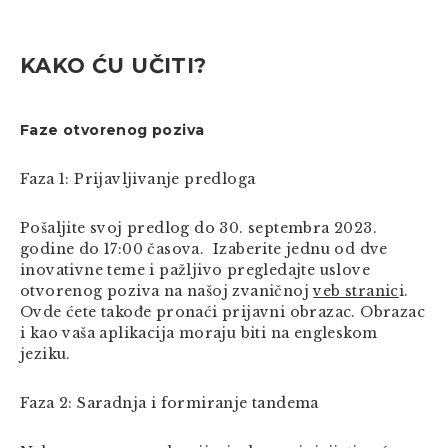
KAKO ĆU UČITI?
Faze otvorenog poziva
Faza 1: Prijavljivanje predloga
Pošaljite svoj predlog do 30. septembra 2023.
godine do 17:00 časova. Izaberite jednu od dve
inovativne teme i pažljivo pregledajte uslove
otvorenog poziva na našoj zvaničnoj
veb stranic
i.
Ovde ćete takođe pronaći prijavni obrazac. Obrazac
i kao vaša aplikacija moraju biti na engleskom
jeziku.
Faza 2: Saradnja i formiranje tandema