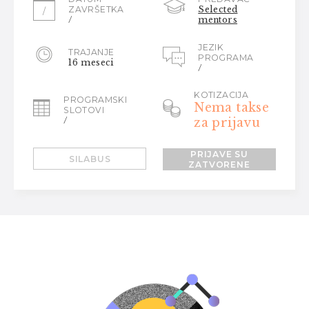
ZAVRŠETKA
Selected
/
/
mentors
JEZIK
TRAJANJE
PROGRAMA
16 meseci
/
KOTIZACIJA
PROGRAMSKI
Nema takse
SLOTOVI
/
za prijavu
PRIJAVE SU
SILABUS
ZATVORENE