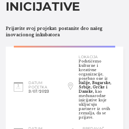
INICIJATIVE
Prijavite svoj projekat: postanite deo našeg
inovacionog inkubatora
LOKACIJA
Podstičemo
kulturne i
kreativne
organizacije,
posebno one iz
DATUM
Italije, Bugarske,
3
POČETKA
Srbije, Grčke i
JUL
3/07/2023
Danske,
kao
međunarodne
inicijative koje
uključuju
partnere iz ovih
zemalja, da se
prijave.
DATUM
PREDAVAČ