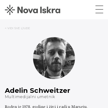
< VIDI SVE LJUDE
Adelin Schweitzer
Multimedijalni umetnik
Rođen je 1978. godine i živi i radi u Marseju.