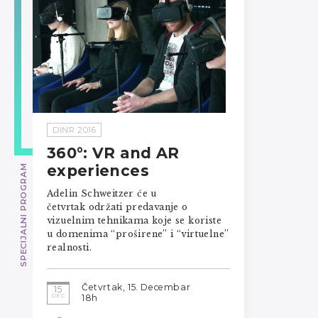
DINR 2016
360°: VR and AR
experiences
SPECIJALNI PROGRAM
Adelin Schweitzer će u
četvrtak održati predavanje o
vizuelnim tehnikama koje se koriste
u domenima “proširene” i “virtuelne”
realnosti.
Četvrtak, 15. Decembar
15
DEC
18h