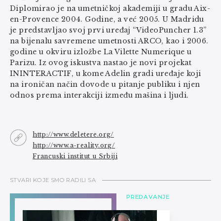
Diplomirao je na umetničkoj akademiji u gradu Aix-
en-Provence 2004. Godine, a već 2005. U Madridu
je predstavljao svoj prvi uređaj “VideoPuncher 1.3”
na bijenalu savremene umetnosti ARCO, kao i 2006.
godine u okviru izložbe La Vilette Numerique u
Parizu. Iz ovog iskustva nastao je novi projekat
ININTERACTIF, u kome Adelin gradi uređaje koji
na ironičan način dovode u pitanje publiku i njen
odnos prema interakciji između mašina i ljudi.
http://www.deletere.org/
http://www.a-reality.org/
Francuski institut u Srbiji
STVARI KOJE SMO RADILI SA
PREDAVANJE