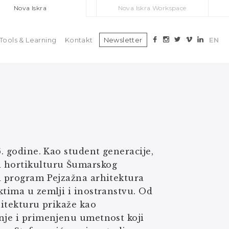
Nova Iskra
Nova Iskra Workspace
Tools & Learning
Kontakt
Newsletter
EN
6. godine. Kao student generacije,
i hortikulturu Šumarskog
ki program Pejzažna arhitektura
ktima u zemlji i inostranstvu. Od
hitekturu prikaže kao
anje i primenjenu umetnost koji