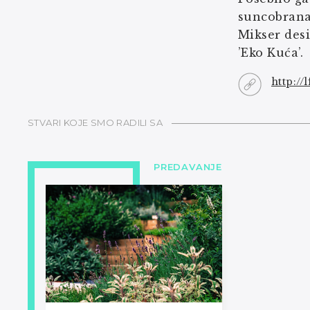
suncobrana 
Mikser desi
’Eko Kuća’.
http://
STVARI KOJE SMO RADILI SA
PREDAVANJE