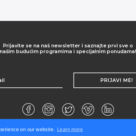
Prijavite se na naš newsletter i saznajte prvi sve o
našim budućim programima i specijalnim ponudama
PRIJAVI ME!
prava zadržana.
xperience on our website.
Learn more