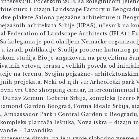
interesuju. Početkom 2014. sa koleginicom Jelen
rhitekturu i dizajn Landscape Factory u Beogradu
e dve plakete Salona pejzažne arhitekture u Beog
ejzažnih arhitekata Srbije (UPAS), učesnik na ko
al Federation of Landscape Architects (IFLA) i 
 Sa kolegama je pod okriljem Nemačke organizaci
u izradi publikacije Studija procene kuturnog p
 tokom studija Bio je angažovan na projektima Sa
vatnih vrtova, terasa i velikih poseda od inicijaln
cije na terenu. Svojim pejzažno- arhitektonskim
rojnih projekata. Neki od njih su: Arheološki park
rovni vrt Ušće shopping centar, Intercontinental 
la Dunav Zemun, Geberit Srbija, kompleks Jezero
iamond Garden Beograd, Forma Ideale Srbija, st
, Ambassador Park i Central Garden u Beogradu, 
kompleks plantaža lešnika, Nova iskra – dizajn 
avande – Lavandika.
interesuje dizajn, pa je u svoje slobodno vreme ra