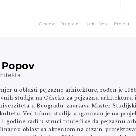
O nama
Programi
Ljudi
Vesti
Projekti
 Popov
rhitekta
njer u oblasti pejzažne arhitekture, rođen je 198
vnih studija na Odseku za pejzažnu arhitekturu 
niverziteta u Beogradu, završava Master Studijs
kultetu. Već tokom studija angažovan je na proje
1. godine radi u struci trudeći se da pejzažnu ar
linarnu oblast sa akcentom na dizajn, projektov