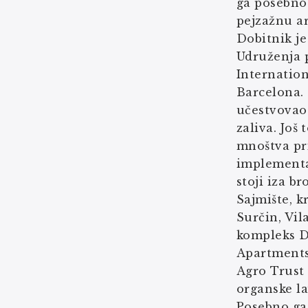
ga posebno 
pejzažnu a
Dobitnik j
Udruženja p
Internation
Barcelona.
učestvovao 
zaliva. Još
mnoštva pri
implementa
stoji iza b
Sajmište, k
Surčin, Vi
kompleks D
Apartments
Agro Trust 
organske l
Posebno ga 