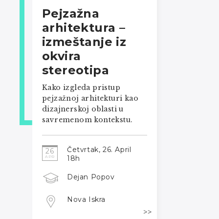
Pejzažna
arhitektura –
izmeštanje iz
okvira
stereotipa
Kako izgleda pristup
pejzažnoj arhitekturi kao
dizajnerskoj oblasti u
savremenom kontekstu.
Četvrtak, 26. April
26
18h
APR
Dejan Popov
Nova Iskra