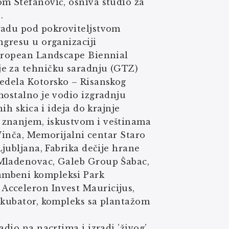
om Stefanović, osniva studio za
.
radu pod pokroviteljstvom
ngresu u organizaciji
European Landscape Biennial
je za tehničku saradnju (GTZ)
redela Kotorsko – Risanskog
mostalno je vodio izgradnju
ih skica i ideja do krajnje
 znanjem, iskustvom i veštinama
 Vinča, Memorijalni centar Staro
Ljubljana, Fabrika dečije hrane
 Mladenovac, Galeb Group Šabac,
ambeni kompleksi Park
Acceleron Invest Mauricijus,
inkubator, kompleks sa plantažom
dio na nacrtima i izradi ’živog’