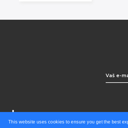
d.o.o. ©2026 Sva 
This website uses cookies to ensure you get the best e