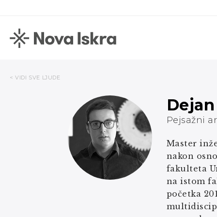
< VIDI SVE LJUDE
Dejan
Pejsažni a
Master inže
nakon osno
fakulteta U
na istom fa
početka 201
multidiscip