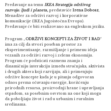
Predavanje na temu
IKEA Strategija održivog
razvoja: ljudi i planeta,
predstaviće
Irena Dobosz
,
Menadžer za održivi razvoj i korporativne
komunikacije (IKEA Jugoistočna Evropa).
Predavanje će biti realizovano na engleskom jeziku.
Program „
ODRŽIVI KONCEPTI ZA ŽIVOT I RAD
“
ima za cilj da stvori poseban prostor za
eksperimentisanje, razmišljanje i primenu ideja
vezanih za održivi razvoj i zelenu ekonomiju.
Program će podsticati razmenu znanja i
dinamičniju interakciju između stručnjaka, aktivista
i drugih aktera koji razvijaju, ali i primenjuju
održive koncepte kada je u pitanju odgovoran
odnos prema očuvanju energije, korišćenju
prirodnih resursa, proizvodnji hrane i upravljanja
otpadom, sa posebnim osvrtom na one koji mogu
da poboljšaju život i rad u urbanim i ruralnim
sredinama.