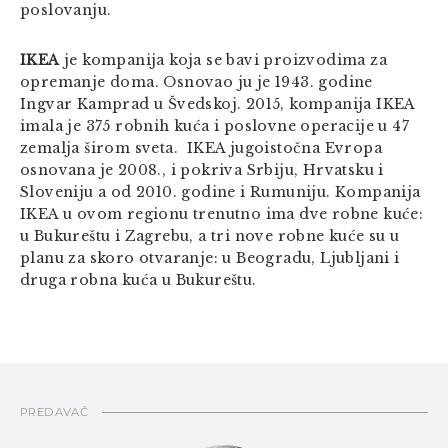
poslovanju.
IKEA
je kompanija koja se bavi proizvodima za
opremanje doma. Osnovao ju je 1943. godine
Ingvar Kamprad u Švedskoj. 2015, kompanija IKEA
imala je 375 robnih kuća i poslovne operacije u 47
zemalja širom sveta. IKEA jugoistočna Evropa
osnovana je 2008., i pokriva Srbiju, Hrvatsku i
Sloveniju a od 2010. godine i Rumuniju. Kompanija
IKEA u ovom regionu trenutno ima dve robne kuće:
u Bukureštu i Zagrebu, a tri nove robne kuće su u
planu za skoro otvaranje: u Beogradu, Ljubljani i
druga robna kuća u Bukureštu.
PREDAVAČ