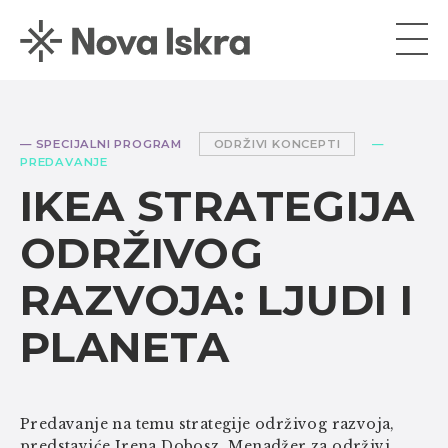
— SPECIJALNI PROGRAM
ODRŽIVI KONCEPTI
—
PREDAVANJE
IKEA STRATEGIJA
ODRŽIVOG
RAZVOJA: LJUDI I
PLANETA
Predavanje na temu strategije održivog razvoja,
predstaviće Irena Dobosz, Menadžer za održivi