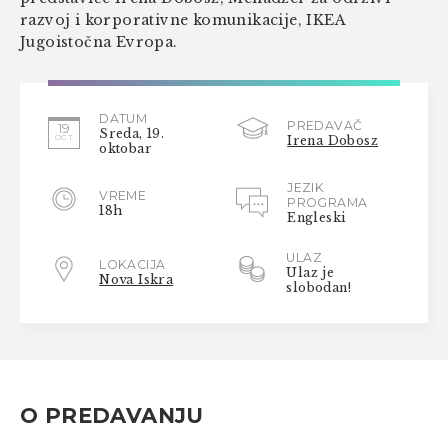
razvoj i korporativne komunikacije, IKEA
Jugoistočna Evropa.
DATUM
PREDAVAČ
19
Sreda, 19.
OCT
Irena Dobosz
oktobar
JEZIK
VREME
PROGRAMA
18h
Engleski
ULAZ
LOKACIJA
Ulaz je
Nova Iskra
slobodan!
O PREDAVANJU