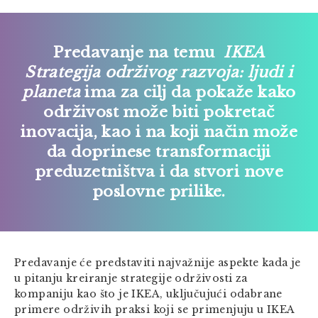
Predavanje na temu
IKEA
Strategija održivog razvoja: ljudi i
planeta
ima za cilj da pokaže kako
održivost može biti pokretač
inovacija, kao i na koji način može
da doprinese transformaciji
preduzetništva i da stvori nove
poslovne prilike.
Predavanje će predstaviti najvažnije aspekte kada je
u pitanju kreiranje strategije održivosti za
kompaniju kao što je IKEA, uključujući odabrane
primere održivih praksi koji se primenjuju u IKEA