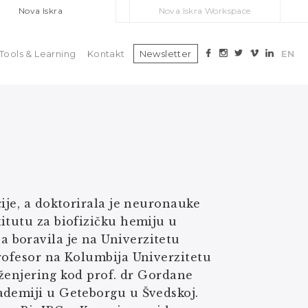
Nova Iskra
Nova Iskra Workspace
Tools & Learning
Kontakt
Newsletter
EN
ije, a doktorirala je neuronauke
itutu za biofizičku hemiju u
 boravila je na Univerzitetu
rofesor na Kolumbija Univerzitetu
inženjering kod prof. dr Gordane
ademiji u Geteborgu u Švedskoj.