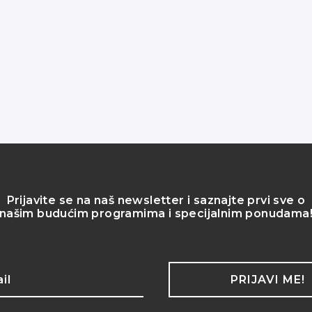
Prijavite se na naš newsletter i saznajte prvi sve o
našim budućim programima i specijalnim ponudama
PRIJAVI ME!