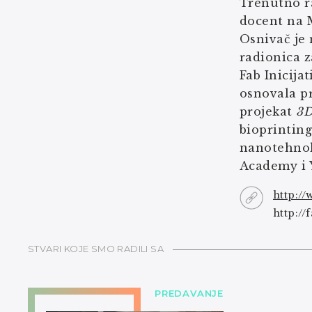
Trenutno r
docent na 
Osnivač je 
radionica z
Fab Inicija
osnovala pr
projekat
3D
bioprintin
nanotehnol
Academy i 
http://
http://
STVARI KOJE SMO RADILI SA
PREDAVANJE