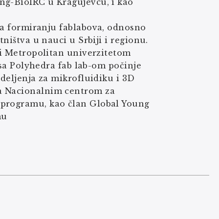
ng-BioIRC u Kragujevcu, i kao
na formiranju fablabova, odnosno
tništva u nauci u Srbiji i regionu.
a i Metropolitan univerzitetom
a sa Polyhedra fab lab-om počinje
odeljenja za mikrofluidiku i 3D
sa Nacionalnim centrom za
 programu, kao član Global Young
mu