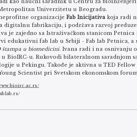
adi kao naučni saradnik u Centru za bioinženjeri
Metropolitan Univerzitetu u Beogradu.
neprofitne organizacije
Fab Inicijativa
koja radi 
a digitalnu fabrikaciju, i podržava razvoj preduze
tiva je zajedno sa Istraživačkom stanicom Petnic
vi edukativni fab lab u Srbiji - Fab lab Petnica, 
 štampa u biomedicini
. Ivana radi i na osnivanju 
g u BioIRC-u. Rukovodi bilateralnom saradnjom 
ogije u Pekingu. Takođe je aktivna u TED Fellow
Young Scientist pri Svetskom ekonomskom foru
www.bioirc.ac.rs/
fablab.rs/