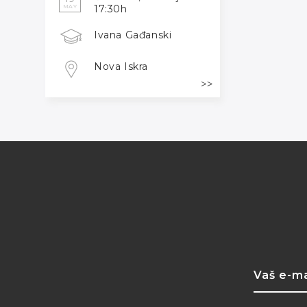
17:30h
MAY
Ivana Gađanski
Nova Iskra