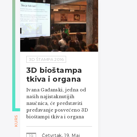
3D ŠTAMPA 2016
3D bioštampa
tkiva i organa
Ivana Gađanski, jedna od
naših najistaknutijih
naučnica, će predstaviti
predavanje posvećeno 3D
bioštampi tkiva i organa
KURS
Četvrtak, 19. Maj
19