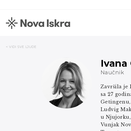
< VIDI SVE LJUDE
Ivana
Naučnik
Završila je
sa 27 godin
Getingenu,
Ludvig Maks
u Njujorku,
Vunjak Nova