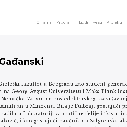
O nama
Programi
Ljudi
Vesti
Projekti
 Gađanski
 Biološki fakultet u Beogradu kao student generac
a na Georg-Avgust Univerzitetu i Maks-Plank Inst
 Nemačka. Za vreme posledoktorskog usavršavanja
imilijan u Minhenu. Bila je Fulbrajt gostujući p
 radila u Laboratoriji za matične ćelije i tkivni 
ković, i kao gostujući naučnik na Salgrenska ak