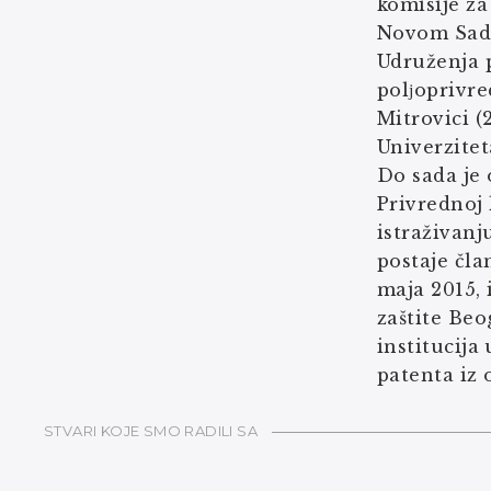
komisije z
Novom Sadu 
Udruženja 
polјoprivre
Mitrovici (
Univerzitet
Do sada je
Privrednoj
istraživanj
postaje čla
maja 2015, 
zaštite Be
institucija
patenta iz 
STVARI KOJE SMO RADILI SA