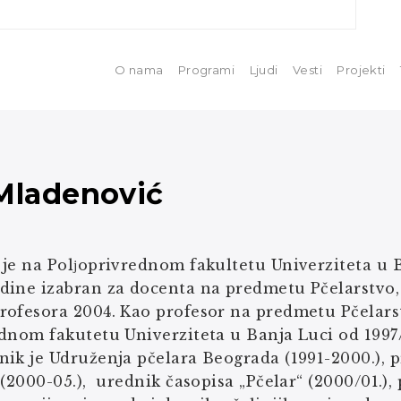
O nama
Programi
Ljudi
Vesti
Projekti
Mladenović
je na Polјoprivrednom fakultetu Univerziteta u B
ine izabran za docenta na predmetu Pčelarstvo, 
rofesora 2004. Kao profesor na predmetu Pčelars
dnom fakutetu Univerziteta u Banja Luci od 1997/
ik je Udruženja pčelara Beograda (1991-2000.), 
 (2000-05.), urednik časopisa „Pčelar“ (2000/01.