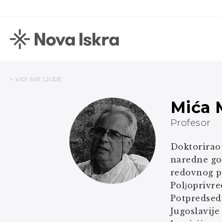
< VIDI SVE LJUDE
Mića 
Profesor
Doktorirao 
naredne god
redovnog p
Polјoprivre
Potpredsedn
Jugoslavije