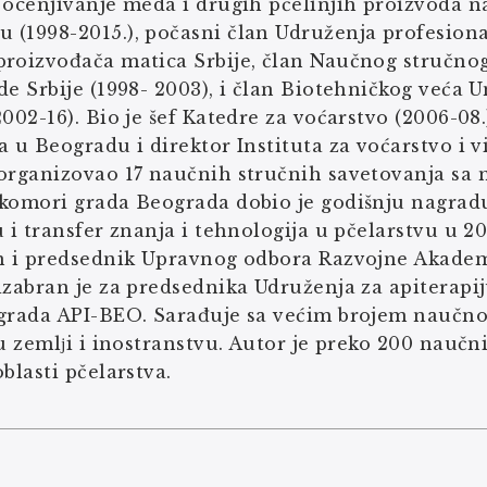
a ocenjivanje meda i drugih pčelinjih proizvoda 
(1998-2015.), počasni član Udruženja profesiona
proizvođača matica Srbije, član Naučnog stručnog
de Srbije (1998- 2003), i član Biotehničkog veća Un
2002-16). Bio je šef Katedre za voćarstvo (2006-08
a u Beogradu i direktor Instituta za voćarstvo i 
 organizovao 17 naučnih stručnih savetovanja s
 komori grada Beograda dobio je godišnju nagrad
u i transfer znanja i tehnologija u pčelarstvu u 20
n i predsednik Upravnog odbora Razvojne Akademi
izabran je za predsednika Udruženja za apiterapi
ograda API-BEO. Sarađuje sa većim brojem naučno-
 u zemlјi i inostranstvu. Autor je preko 200 naučni
oblasti pčelarstva.