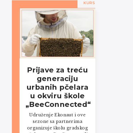
KURS
Prijave za treću
generaciju
urbanih pčelara
u okviru škole
„BeeConnected“
Udruženje Ekonaut i ove
sezone sa partnerima
organizuje školu gradskog