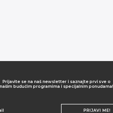
Prijavite se na naš newsletter i saznajte prvi sve o
našim budućim programima i specijalnim ponudama
PRIJAVI ME!