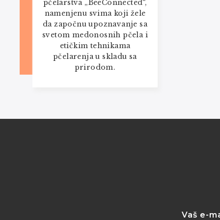
pčelarstva „BeeConnected“,
namenjenu svima koji žele
da započnu upoznavanje sa
svetom medonosnih pčela i
etičkim tehnikama
pčelarenja u skladu sa
prirodom.