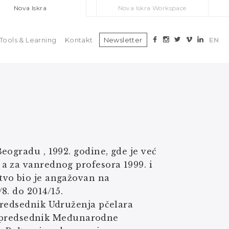
Nova Iskra
Nova Iskra Workspace
Tools & Learning
Kontakt
Newsletter
EN
eogradu , 1992. godine, gde je već
a za vanrednog profesora 1999. i
tvo bio je angažovan na
8. do 2014/15.
predsednik Udruženja pčelara
), predsednik Međunarodne