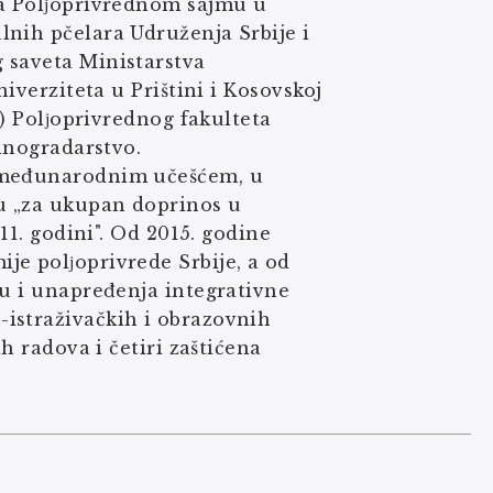
na Polјoprivrednom sajmu u
lnih pčelara Udruženja Srbije i
 saveta Ministarstva
iverziteta u Prištini i Kosovskoj
.) Polјoprivrednog fakulteta
vinogradarstvo.
a međunarodnim učešćem, u
u „za ukupan doprinos u
11. godini". Od 2015. godine
je polјoprivrede Srbije, a od
ju i unapređenja integrativne
istraživačkih i obrazovnih
h radova i četiri zaštićena