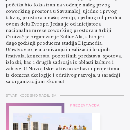
početka bio fokusiran na vođenje našeg prvog
coworking prostora u Savamaloj, ujedno i prvog
takvog prostora u našoj zemlji, i jednog od prvih u
ovom delu Evrope. Jedan je od inicijatora
nacionalne mreže coworking prostora u Srbiji.
Osnivač je organizacije Kultur Akt, a bio je i
dugogodišnji producent studija Digimedia.
Učestvovao je u osnivanju i realizaciji brojnih
festivala, koncerata, pozorišnih predstava, spotova,
izložbi, kao i drugih sadržaja iz oblasti kulture i
zabave. U Novoj Iskri aktivno se bavi i projektima
iz domena ekologije i održivog razvoja, u saradnji
sa organizacijom Ekonaut.
STVARI KOJE SMO RADILI SA
PREZENTACIJA