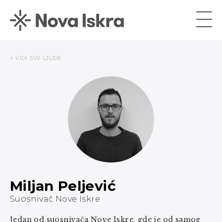
< VIDI SVE LJUDE
Miljan Peljević
Suosnivač Nove Iskre
Jedan od suosnivača Nove Iskre, gde je od samog