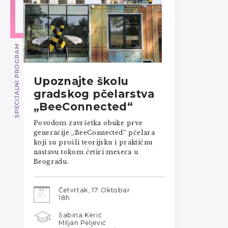
SPECIJALNI PROGRAM
Upoznajte školu
gradskog pčelarstva
„BeeConnected“
Povodom završetka obuke prve
generacije „BeeConnected“ pčelara
koji su prošli teorijsku i praktičnu
nastavu tokom četiri meseca u
Beogradu.
Četvrtak, 17. Oktobar
17
OCT
18h
Sabina Kerić
Miljan Peljević