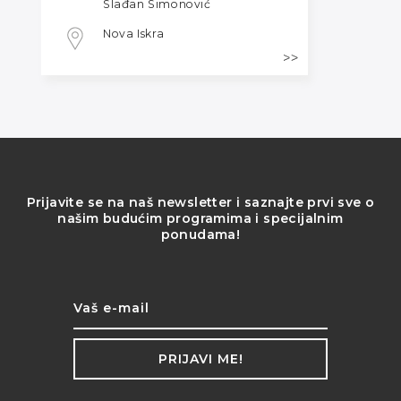
Slađan Simonović
Nova Iskra
Prijavite se na naš newsletter i saznajte prvi sve o
našim budućim programima i specijalnim
ponudama!
PRIJAVI ME!