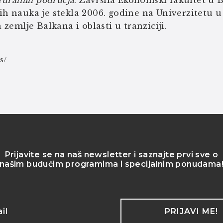
ruralnih područja
. Završila Ekonomski fakultet u 
 nauka je stekla 2006. godine na Univerzitetu u 
zemlje Balkana i oblasti u tranziciji.
s/
Prijavite se na naš newsletter i saznajte prvi sve o
našim budućim programima i specijalnim ponudama
PRIJAVI ME!