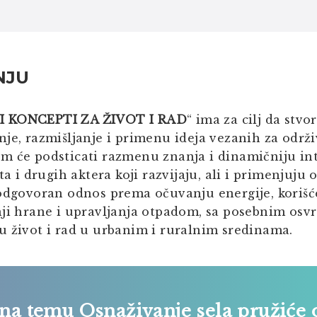
NJU
I KONCEPTI ZA ŽIVOT I RAD
“ ima za cilj da stv
je, razmišljanje i primenu ideja vezanih za održi
m će podsticati razmenu znanja i dinamičniju in
ta i drugih aktera koji razvijaju, ali i primenjuju
 odgovoran odnos prema očuvanju energije, korišć
nji hrane i upravljanja otpadom, sa posebnim osv
u život i rad u urbanim i ruralnim sredinama.
 na temu
Osnaživanje sela
pružiće 