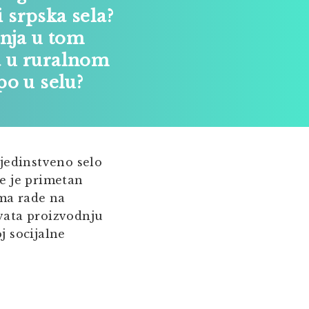
i srpska sela?
anja u tom
a u ruralnom
po u selu?
 jedinstveno selo
e je primetan
ima rade na
vata proizvodnju
j socijalne