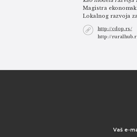
kao modela razvoja 
Magistra ekonomskih
Lokalnog razvoja za 
http://cdop.rs/
http://ruralhub.r