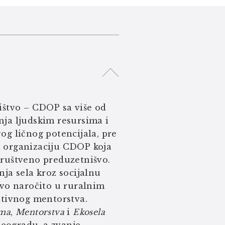
ištvo – CDOP sa više od
anja ljudskim resursima i
g ličnog potencijala, pre
di organizaciju CDOP koja
 društveno preduzetnišvo.
ja sela kroz socijalnu
tvo naročito u ruralnim
ativnog mentorstva.
ima
,
Mentorstva
i
Ekosela