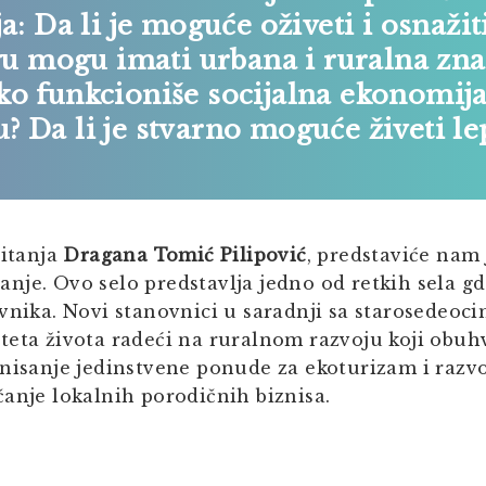
a: Da li je moguće oživeti i osnažit
u mogu imati urbana i ruralna zn
ko funkcioniše socijalna ekonomij
? Da li je stvarno moguće živeti le
pitanja
Dragana Tomić Pilipović
, predstaviće nam
nje. Ovo selo predstavlja jedno od retkih sela gd
vnika. Novi stanovnici u saradnji sa starosedeoc
teta života radeći na ruralnom razvoju koji obuh
nisanje jedinstvene ponude za ekoturizam i razvo
čanje lokalnih porodičnih biznisa.