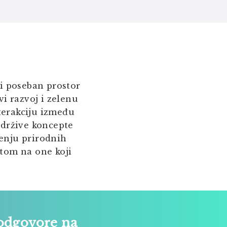
ori poseban prostor
vi razvoj i zelenu
terakciju između
 održive koncepte
enju prirodnih
rtom na one koji
odgovore na