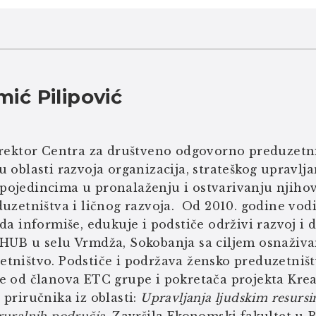
ić Pilipović
direktor Centra za društveno odgovorno preduzetn
u oblasti razvoja organizacija, strateškog upravlj
pojedincima u pronalaženju i ostvarivanju njihovo
duzetništva i ličnog razvoja. Od 2010. godine vo
 da informiše, edukuje i podstiče održivi razvoj i
HUB u selu Vrmdža, Sokobanja sa ciljem osnaživan
etništvo. Podstiče i podržava žensko preduzetniš
je od članova ETC grupe i pokretača projekta Kre
 priručnika iz oblasti:
Upravljanja ljudskim resurs