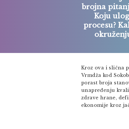
brojna pitanj
Koju ulog
procesu? Ka
okruženju
Kroz ova i slična 
Vrmdža kod Sokoba
porast broja stano
unapređenju kvali
zdrave hrane, defi
ekonomije kroz ja