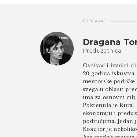
PREDAVAČ
Dragana Tom
Preduzetnica
Osnivač i izvršni 
20 godina iskustva 
mentorske podrške 
svega u oblasti pre
ima za osnovni cilj
Pokrenula je Rural 
ekonomiju i preduz
područjima. Jedan 
Koautor je nekoliko