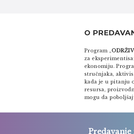
O PREDAVA
Program „
ODRŽIV
za eksperimentisan
ekonomiju. Progra
stručnjaka, aktivis
kada je u pitanju
resursa, proizvod
mogu da poboljšaj
Predavanje