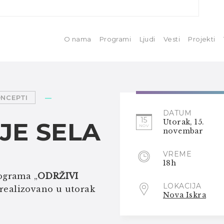
O nama
Programi
Ljudi
Vesti
Projekti
ONCEPTI
—
DATUM
15
JE SELA
Utorak, 15.
NOV
novembar
VREME
18h
ograma „
ODRŽIVI
LOKACIJA
 realizovano u utorak
Nova Iskra