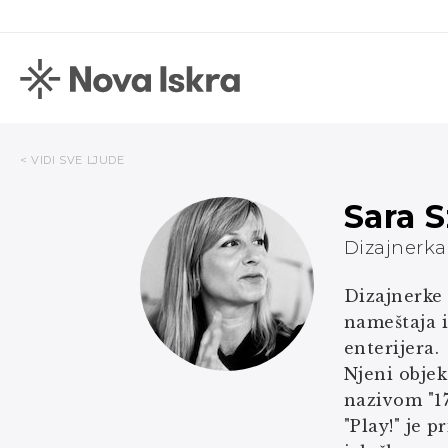
< VIDI SVE LJUDE
Sara 
Dizajnerka
Dizajnerke 
nameštaja i
enterijera.
Njeni objek
nazivom "17
"Play!" je 