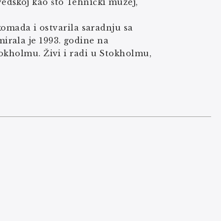
edskoj kao što Tehnički muzej,
komada i ostvarila saradnju sa
irala je 1993. godine na
okholmu. Živi i radi u Stokholmu,