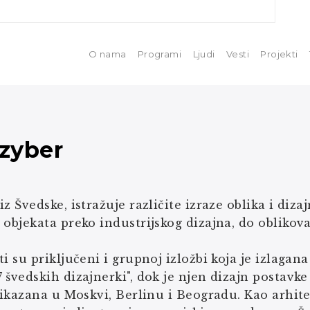
O nama
Programi
Ljudi
Vesti
Projekti
Szyber
iz Švedske, istražuje različite izraze oblika i diza
 objekata preko industrijskog dizajna, do oblikova
ti su priključeni i grupnoj izložbi koja je izlaga
 švedskih dizajnerki", dok je njen dizajn postav
prikazana u Moskvi, Berlinu i Beogradu. Kao arhitek