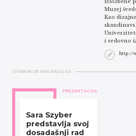
izložbene 
Muzej šved
Kao dizajne
skandinavs
Univerzitet
i redovno i
http:/
STVARI KOJE SMO RADILI SA
PREZENTACIJA
Sara Szyber
predstavlja svoj
dosadašnji rad