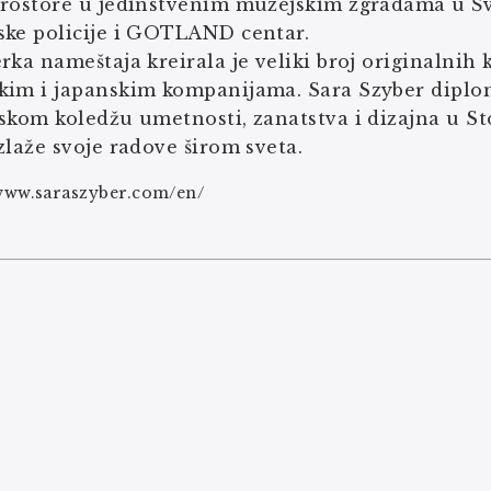
prostore u jedinstvenim muzejskim zgradama u Šv
ske policije i GOTLAND centar.
rka nameštaja kreirala je veliki broj originalnih 
kim i japanskim kompanijama. Sara Szyber diplom
skom koledžu umetnosti, zanatstva i dizajna u St
zlaže svoje radove širom sveta.
/www.saraszyber.com/en/