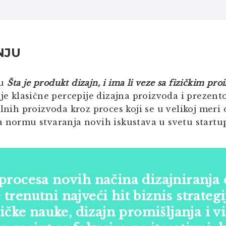
NJU
ju
Šta je produkt dizajn, i ima li veze sa fizičkim pr
nje klasične percepije dizajna proizvoda i prezen
alnih proizvoda kroz proces koji se u velikoj meri
a normu stvaranja novih iskustava u svetu startu
procesa novih načina dizajniranja 
trenutni najveći hit biznis strategi
ičke nauke, dizajn promišljanja i v