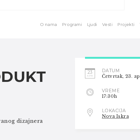
O nama
Programi
Ljudi
Vesti
Projekti
ODUKT
DATUM
23
Četvrtak, 23. ap
APR
VREME
17:30h
LOKACIJA
Nova Iskra
ranog dizajnera