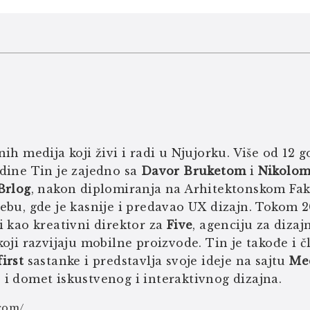
ih medija koji živi i radi u Njujorku. Više od 12 g
dine Tin je zajedno sa
Davor Bruketom
i
Nikolom
Brlog
, nakon diplomiranja na Arhitektonskom Faku
ebu, gde je kasnije i predavao UX dizajn. Tokom 20
i kao kreativni direktor za
Five
, agenciju za dizajn
koji razvijaju mobilne proizvode. Tin je takođe i 
irst
sastanke i predstavlja svoje ideje na sajtu
Me
i domet iskustvenog i interaktivnog dizajna.
.com/