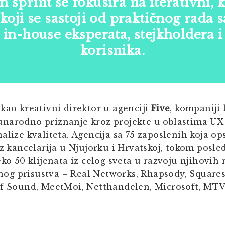
jn sprint se fokusira na iterativni, 
koji se sastoji od praktičnog rada
in-house eksperata, stejkholdera i
korisnika.
kao kreativni direktor u agenciji
Five
, kompaniji 
narodno priznanje kroz projekte u oblastima UX i
alize kvaliteta. Agencija sa 75 zaposlenih koja op
iz kancelarija u Njujorku i Hrvatskoj, tokom posle
eko 50 klijenata iz celog sveta u razvoju njihovih
alnog prisustva – Real Networks, Rhapsody, Square
of Sound, MeetMoi, Netthandelen, Microsoft, MTV,