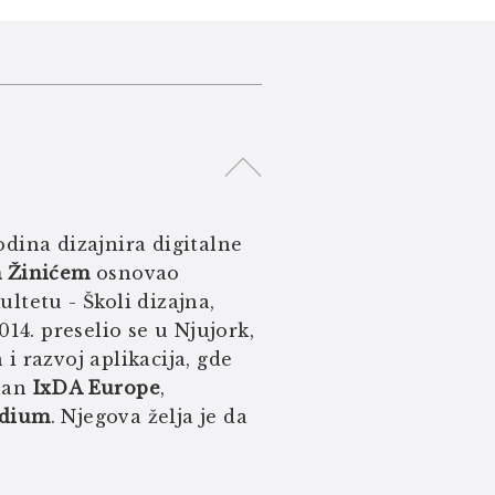
odina dizajnira digitalne
 Žinićem
osnovao
ltetu - Školi dizajna,
14. preselio se u Njujork,
 i razvoj aplikacija, gde
član
IxDA Europe
,
dium
. Njegova želja je da