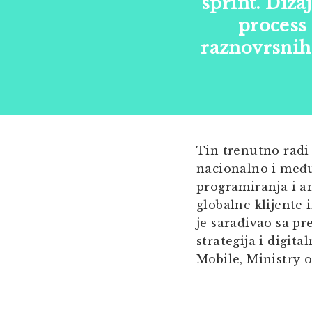
sprint. Diza
process 
raznovrsnih 
Tin trenutno radi 
nacionalno i među
programiranja i an
globalne klijente 
je sarađivao sa pr
strategija i digit
Mobile, Ministry 