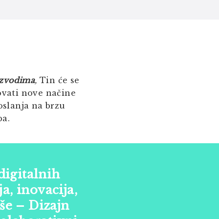
oizvodima
,
Tin će se
tovati nove načine
 oslanja na brzu
pa.
digitalnih
ja, inovacija,
iše – Dizajn