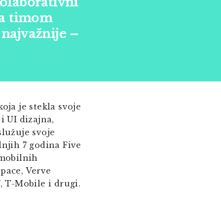
kolaborativni
 sa timom
 najvažnije –
koja je stekla svoje
 UI dizajna,
služuje svoje
dnjih 7 godina Five
 mobilnih
space, Verve
 T-Mobile i drugi.