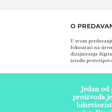
O PREDAVA
U svom predavan
fokusirati na šire
dizajniranja digit
izradu prototipov
Jedan od 
proizvoda je 
biheviorist