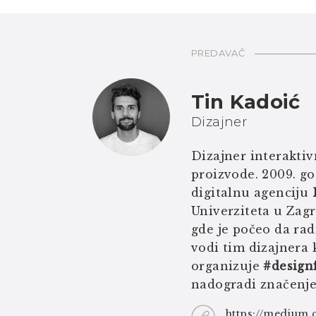
PREDAVAČ
Tin Kadoić
Dizajner
Dizajner interaktivn
proizvode. 2009. go
digitalnu agenciju
Univerziteta u Zagr
gde je počeo da rad
vodi tim dizajnera 
organizuje
#designf
nadogradi značenje 
https://medium