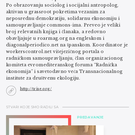
Po obrazovanju sociolog i socijalni antropolog,
aktivan u grassroot pokretima vezanim za
neposrednu demokratiju, solidarnu ekonomiju i
samoupravljanje commons-ima. Preveo je veliki
broj relevatnih knjiga i članaka, a redovno
obavljajuje u roarmag.org na engleskom i
diagonalperiodico.net na španskom. Koordinator je
workerscontrol.net višejezičnog portala o
radničkom samoupravljanju, član organizacionog
komiteta evromediteranskog foruma “Radnička
ekonomija” i savetodavno veća Transnacionalnog
institute za društvenu ekologiju.
http://trise.org/
STVARI KOJE SMO RADILI SA
PREDAVANJE