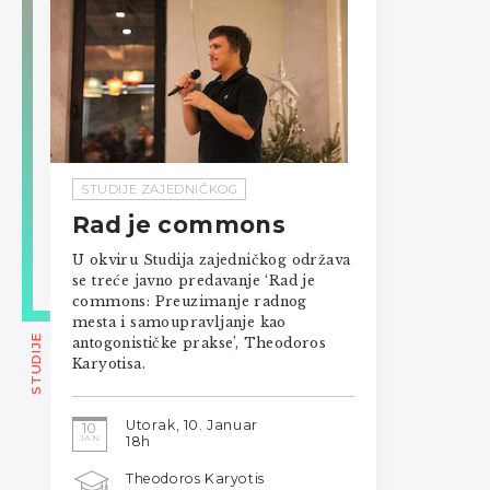
STUDIJE ZAJEDNIČKOG
Rad je commons
U okviru Studija zajedničkog održava
se treće javno predavanje ‘Rad je
commons: Preuzimanje radnog
mesta i samoupravljanje kao
STUDIJE
antogonističke prakse’, Theodoros
Karyotisa.
Utorak, 10. Januar
10
JAN
18h
Theodoros Karyotis