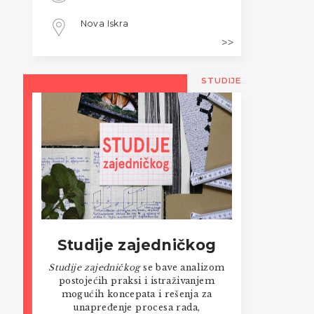
Nova Iskra
STUDIJE
Studije zajedničkog
Studije zajedničkog
se bave analizom
postojećih praksi i istraživanjem
mogućih koncepata i rešenja za
unapređenje procesa rada,