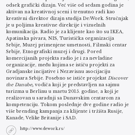
odsek grafički dizajn. Već više od sedam godina je
aktivan na kreativnoj sceni i trenutno radi kao
kreativni direktor dizajn studija De:Work. Stručnjak
je u poljima kreativne direkcije i vizuelnih
komunikacija. Radio je za klijente kao što su IKEA,
Apatinska pivara, NIS, Turistička organizacija
Srbije, Muzej primenjene umetnosti, Filmski centar
Srbije, Etnografiski muzej i drugi. Pored
komercijanih projekta radio je i za nevladine
organizacije, među kojima se ističu projekti za
Gradjanske incijative i Nezavisnu asocijaciju
novinara Srbije. Posebno se ističe projekat
Discover
the Danube
,
vodiča koji je predstavljen na sajmu
turizma u Berlinu u martu 2015. godine, a koji je
realizovan u saradnji sa Dunavskim centarom za
kompetenciju. Tokom poslednje dve godine radio je
više brending kampanja za klijente i tržišta Rusije,
Kanade, Velike Britanije i SAD.
http://www.dework.rs/