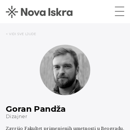
< VIDI SVE LJUDE
Goran Pandža
Dizajner
Završio Fakultet primenjenih umetnosti u Beogradu,