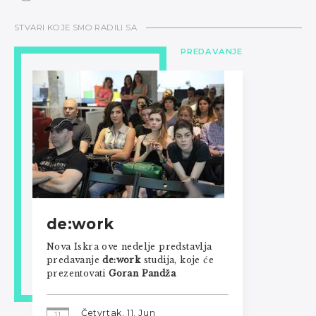
STVARI KOJE SMO RADILI SA
PREDAVANJE
de:work
Nova Iskra ove nedelje predstavlja
predavanje
de:work
studija, koje će
prezentovati
Goran Pandža
Četvrtak, 11. Jun
11