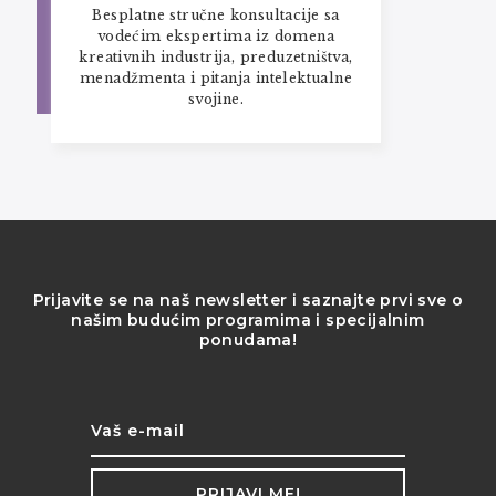
Besplatne stručne konsultacije sa
vodećim ekspertima iz domena
kreativnih industrija, preduzetništva,
menadžmenta i pitanja intelektualne
svojine.
Prijavite se na naš newsletter i saznajte prvi sve o
našim budućim programima i specijalnim
ponudama!
PRIJAVI ME!