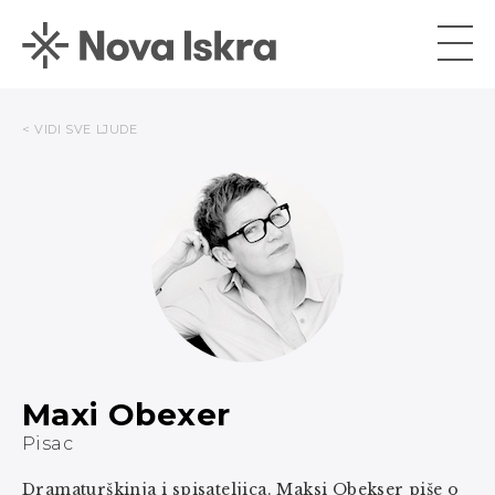
< VIDI SVE LJUDE
Maxi Obexer
Pisac
Dramaturškinja i spisateljica. Maksi Obekser piše o