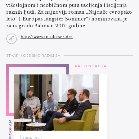
višeslojnom i neobičnom putu useljenja i iseljenja
raznih ljudi. Za najnoviji roman „Najduže evropsko
leto“ („Europas längster Sommer“) nominovana je
za nagradu Bahman 2017. godine.
http://www.m-obexer.de/
STVARI KOJE SMO RADILI SA
PREZENTACIJA
DINR 2017