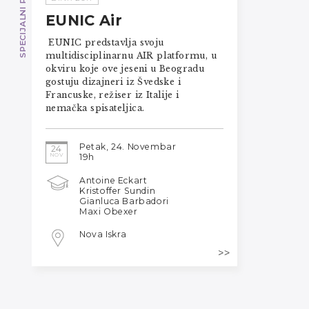
SPECIJALNI PROGRAM
EUNIC Air
EUNIC predstavlja svoju
multidisciplinarnu AIR platformu, u
okviru koje ove jeseni u Beogradu
gostuju dizajneri iz Švedske i
Francuske, režiser iz Italije i
nemačka spisateljica.
Petak, 24. Novembar
24
NOV
19h
Antoine Eckart
Kristoffer Sundin
Gianluca Barbadori
Maxi Obexer
Nova Iskra