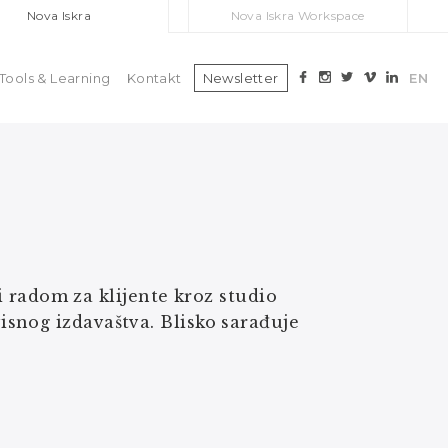
Nova Iskra
Nova Iskra Workspace
Tools & Learning
Kontakt
Newsletter
EN
vi radom za klijente kroz studio
snog izdavaštva. Blisko sarađuje