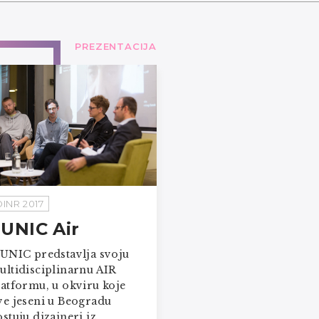
PREZENTACIJA
DINR 2017
UNIC Air
UNIC predstavlja svoju
ultidisciplinarnu AIR
latformu, u okviru koje
ve jeseni u Beogradu
stuju dizajneri iz