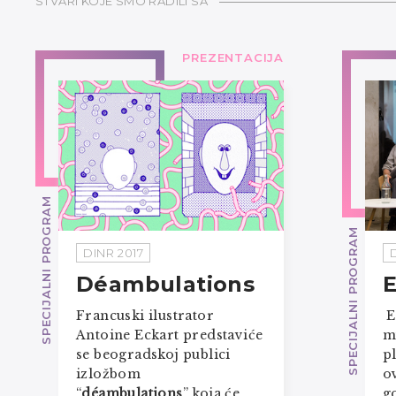
STVARI KOJE SMO RADILI SA
PREZENTACIJA
SPECIJALNI PROGRAM
SPECIJALNI PROGRAM
DINR 2017
Déambulations
E
Francuski ilustrator
E
Antoine Eckart predstaviće
m
se beogradskoj publici
p
izložbom
o
“
déambulations
” koja će
go