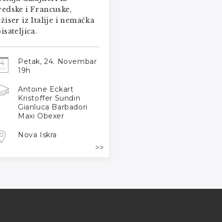
vedske i Francuske,
žiser iz Italije i nemačka
isateljica.
Petak, 24. Novembar
24
19h
OV
Antoine Eckart
Kristoffer Sundin
Gianluca Barbadori
Maxi Obexer
Nova Iskra