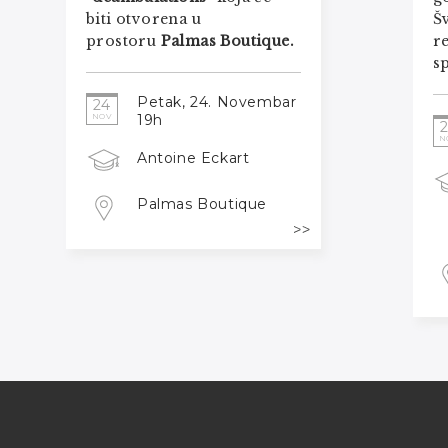
biti otvorena u
Š
prostoru
Palmas Boutique.
re
sp
Petak, 24. Novembar
24
19h
NOV
N
Antoine Eckart
Palmas Boutique