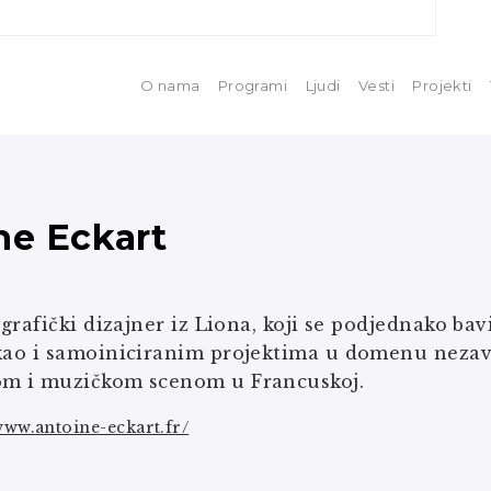
O nama
Programi
Ljudi
Vesti
Projekti
ne Eckart
i grafički dizajner iz Liona, koji se podjednako ba
 kao i samoiniciranim projektima u domenu nezavi
om i muzičkom scenom u Francuskoj.
www.antoine-eckart.fr/