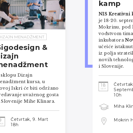
kamp
NIS Kreativni
je 18-20. sept
Mokrinu, pod 
vođstvom tima
DIZAJN MENADŽMENT
inkubatora
Nov
igodesign &
učešće istaknu
iz polja strate
izajn
novih tehnolog
menadžment
i Slovenije.
 sklopu Dizajn
enadžment kursa, u
Četvrtak,
18
ovoj Iskri će biti održano
Septem
SEP
redavanje uvaženog gosta
10h
z Slovenije
Mihe Klinara.
Miha Kli
Četvrtak, 9. Mart
Mokrin 
9
18h
AR