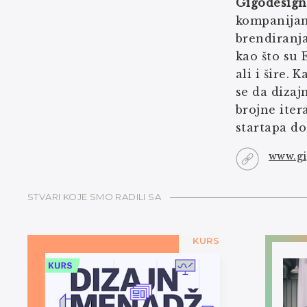
Gigodesig
kompanijama
brendiranja
kao što su 
ali i šire.
se da dizaj
brojne iter
startapa do
www.gi
STVARI KOJE SMO RADILI SA
KURS