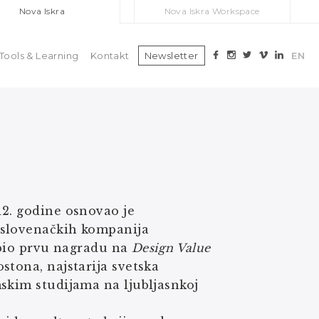
Nova Iskra
Nova Iskra Workspace
Tools & Learning
Kontakt
Newsletter
EN
12. godine osnovao je
8 slovenačkih kompanija
dobio prvu nagradu na
Design Value
stona, najstarija svetska
skim studijama na ljubljasnkoj