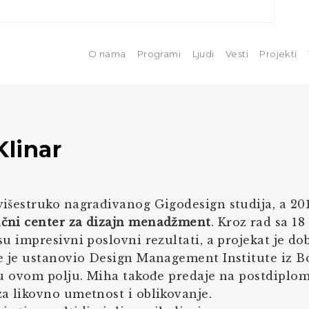
O nama
Programi
Ljudi
Vesti
Projekti
Klinar
išestruko nagrađivanog Gigodesign studija, a 20
ni center za dizajn menadžment
. Kroz rad sa 1
su impresivni poslovni rezultati, a projekat je 
je je ustanovio Design Management Institute iz Bo
 u ovom polju. Miha takođe predaje na postdiplom
a likovno umetnost i oblikovanje.