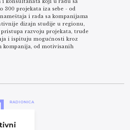
 i konsultanata koji u radu sa
o 300 projekata iza sebe - od
, nameštaja i rada sa kompanijama
tivnije dizajn studije u regionu,
” pristupa razvoju projekata, trude
anja i ispituju mogućnosti kroz
om kompanija, od motivisanih
RADIONICA
tivni