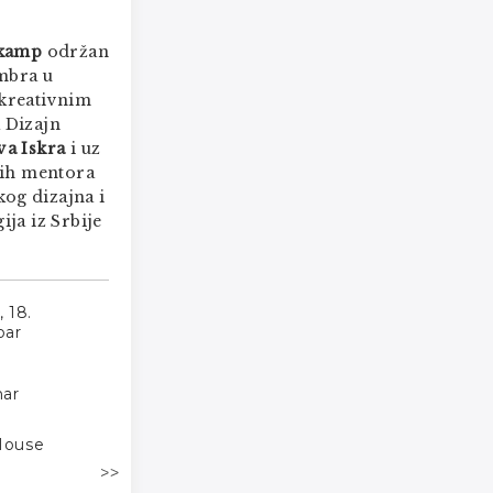
 kamp
održan
embra u
kreativnim
 Dizajn
a Iskra
i uz
tih mentora
škog dizajna i
ija iz Srbije
 18.
bar
nar
House