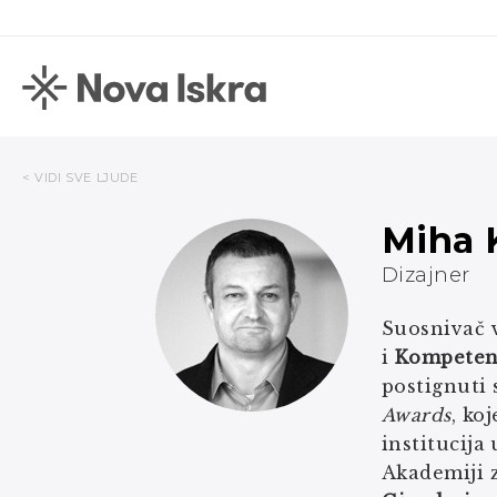
< VIDI SVE LJUDE
Miha 
Dizajner
Suosnivač v
i
Kompetenč
postignuti 
Awards
, ko
institucija
Akademiji z