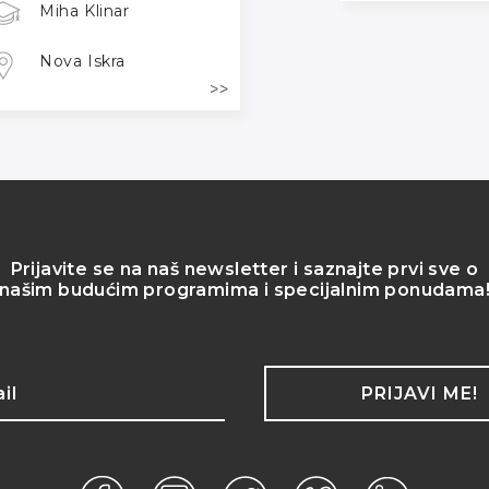
Miha Klinar
Nova Iskra
Prijavite se na naš newsletter i saznajte prvi sve o
našim budućim programima i specijalnim ponudama
PRIJAVI ME!