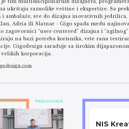
n
je tim multidisciplinarnih dizajnera, programera
 ukrštaju raznolike veštine i ekspertize. Sa prek
 i ambalaže, sve do dizajna inovativnih jedrilica
Elan, Adria ili Slatnar - Gigo spada među najinova
 Kao zagovornici “user-centered” dizajna i “agilnog
niraju na bazi potreba korisnika, vrše rana testir
acije. Gigodesign sarađuje sa širokim dijapazon
 velikih korporacija.
godesign.com
PREDAVANJE
NIS Krea