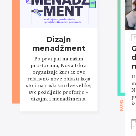
Dizajn
menadžment
G
d
Po prvi put na našim
prostorima, Nova Iskra
organizuje kurs iz ove
U
relativno nove oblasti koja
m
stoji na raskršću dve velike,
N
sve poželjnije profesije –
p
dizajna i menadžmenta.
KURS
i
M