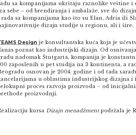
radu sa kompanijama ukrštaju raznolike veštine i 
iza sebe – od brendiranja i ambalaže, sve do dizaj
i rada sa kompanijama kao što su Elan, Adria ili 
najinovativnije dizajn studije u regionu, ali i šire.
je konsultantska kuća koja je učestv
TEAMS Design
danas poznat kao industrijski dizajn. Od osnivanj
gradu nadomak Štutgarta, kompanija je konstantno
100 zaposlenih u pet studija na 3 kontinenta, a rad
Beogradu osnovan je 2004. godine i od tada sara
kancelarijama u oblastima industrijskog dizajna i
celokupni proces razvoja proizvoda – od inicijalni
prethode proizvodnji.
Realizaciju kursa
Dizajn menadžment
podržala je R