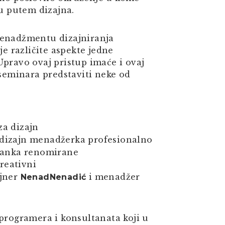
ju putem dizajna.
menadžmentu dizajniranja
je različite aspekte jedne
Upravo ovaj pristup imaće i ovaj
 seminara predstaviti neke od
za dizajn
t/dizajn menadžerka profesionalno
granka renomirane
kreativni
ajner
i menadžer
Nenad
Nenadić
 programera i konsultanata koji u