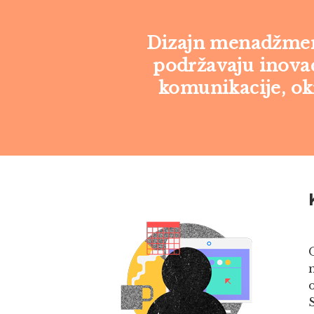
Dizajn menadžment
podržavaju inovac
komunikacije, okr