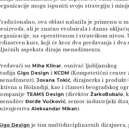
organizacije mogu ispuniti svoju strategiju i misi
Tradicionalno, ova oblast nalazila je primenu u 
proizvoda, ali je znatno evoluirala i danas uključu
organizacije, na operativnom i strateškom nivou. 
jedinstven kurs, koji će kroz dva predavanja i dva
ključnih aspekata dizajn menadžmenta.
Predavači su
, osnivač ljubljanskog
Miha
Klinar
studija
i
(Kompetetični center 
Gigo
Design
KCDM
menadžment),
, dizajnerka i produk
Jovana
Tokić
aktivna u Holandiji, kao i članovi beogradskog o
kompanije
(direktor
, 
TEAMS Design
Žarko
Bubalo
menadžer
, senior industrijski diz
Đorđe
Vučković
inženjerstva
).
Aleksandar
Mikan
je tim multidisciplinarnih dizajnera,
Gigo Design