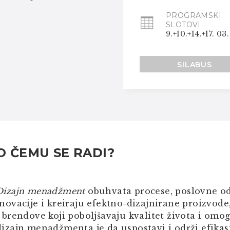
PROGRAMSKI
SLOTOVI
9.+10.+14.+17. 03.
SILABUS
O ČEMU SE RADI?
Dizajn menadžment
obuhvata procese, poslovne odl
inovacije i kreiraju efektno-dizajnirane proizvode
i brendove koji poboljšavaju kvalitet života i omo
dizajn menadžmenta je da uspostavi i održi efik