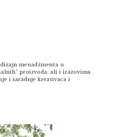
m dizajn menadžmenta u
lnih” proizvoda, ali i izazovima
je i saradnje kreativaca i