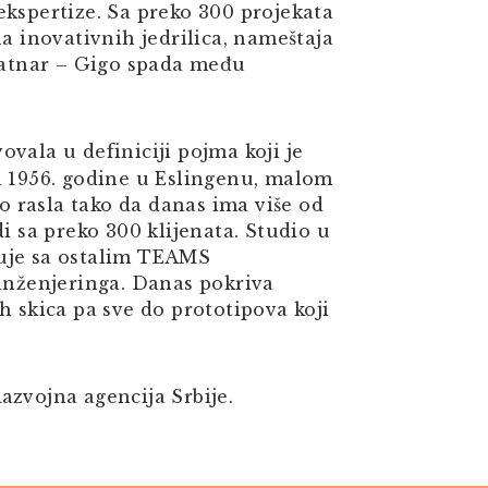
ekspertize. Sa preko 300 projekata
na inovativnih jedrilica, nameštaja
Slatnar – Gigo spada među
ovala u definiciji pojma koji je
a 1956. godine u Eslingenu, malom
 rasla tako da danas ima više od
i sa preko 300 klijenata. Studio u
đuje sa ostalim TEAMS
 inženjeringa. Danas pokriva
h skica pa sve do prototipova koji
azvojna agencija Srbije.