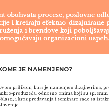
 obuhvata procese, poslovne odluke
ije i kreiraju efektno-dizajnirane p
uženja i brendove koji poboljšavaju
omogućavaju organizacioni uspeh
KOME JE NAMENJENO?
Ovom prilikom, kurs je namenjem dizajnerima, pr
mikro-preduzeća, odnosno onima koji su spremni 
oblasti, i kroz predavanja i seminare rade sa istak
Slovenije.