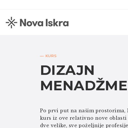
— KURS
DIZAJN
MENADŽME
Po prvi put na našim prostorima, 
kurs iz ove relativno nove oblasti 
dve velike, sve poželjnije profesije