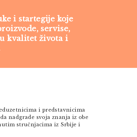
 i startegije koje
roizvode, servise,
 kvalitet života i
.
eduzetnicima i predstavnicima
da nadgrade svoja znanja iz obe
nutim stručnjacima iz Srbije i