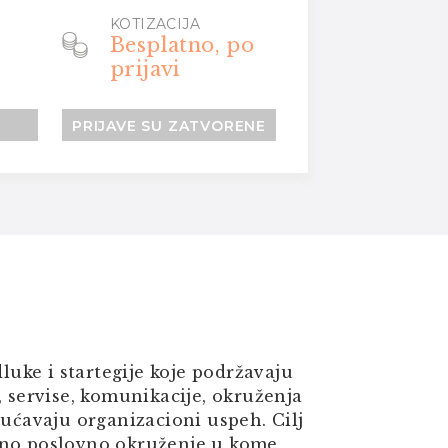
KOTIZACIJA
Besplatno, po
prijavi
PRIJAVE SU ZATVORENE
uke i startegije koje podržavaju
, servise, komunikacije, okruženja
gućavaju organizacioni uspeh. Cilj
asno poslovno okruženje u kome