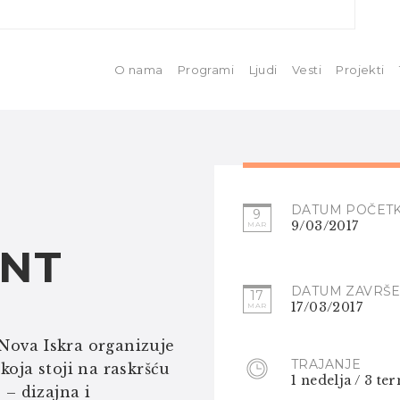
O nama
Programi
Ljudi
Vesti
Projekti
DATUM POČET
9
9/03/2017
MAR
NT
DATUM ZAVRŠE
17
17/03/2017
MAR
Nova Iskra organizuje
TRAJANJE
koja stoji na raskršću
1 nedelja / 3 te
 – dizajna i