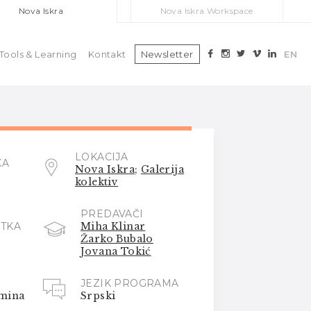
Nova Iskra
Nova Iskra Workspace
Tools & Learning
Kontakt
Newsletter
EN
LOKACIJA
KA
Nova Iskra
;
Galerija
kolektiv
PREDAVAČI
TKA
Miha Klinar
Žarko Bubalo
Jovana Tokić
JEZIK PROGRAMA
rmina
Srpski