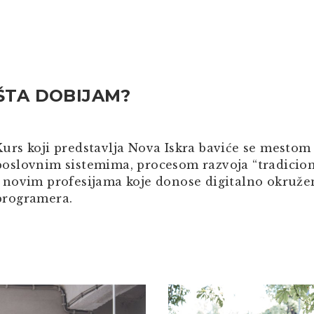
ŠTA DOBIJAM?
Kurs koji predstavlja Nova Iskra baviće se mesto
poslovnim sistemima, procesom razvoja “tradiciona
i novim profesijama koje donose digitalno okružen
programera.