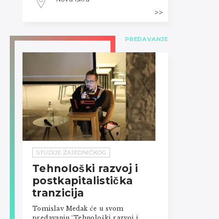
PREDAVANJE
STUDIJE ZAJEDNIČKOG
Tehnološki razvoj i
postkapitalistička
tranzicija
Tomislav Medak će u svom
predavanju ‘Tehnološki razvoj i