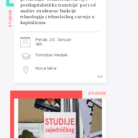
postkapitalistička tranzicija‘ poći od
analize strukturne funkcije
STUDIJE
tehnologija i tehnološkog razvoja u
kapitalizmu.
Petak, 20. Januar
20
JAN
18h
Tomislav Medak
Nova Iskra
STUDIJE