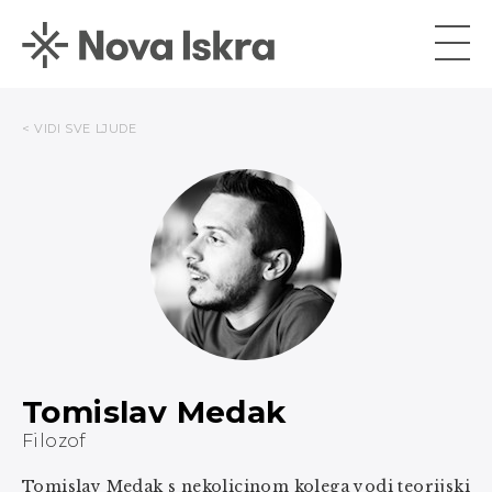
< VIDI SVE LJUDE
Tomislav Medak
Filozof
Tomislav Medak s nekolicinom kolega vodi teorijski