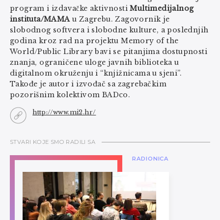
program i izdavačke aktivnosti
Multimedijalnog
instituta/MAMA
u Zagrebu. Zagovornik je
slobodnog softvera i slobodne kulture, a poslednjih
godina kroz rad na projektu Memory of the
World/Public Library bavi se pitanjima dostupnosti
znanja, ograničene uloge javnih biblioteka u
digitalnom okruženju i “knjižnicama u sjeni”.
Takođe je autor i izvođač sa zagrebačkim
pozorišnim kolektivom BADco.
http://www.mi2.hr/
STVARI KOJE SMO RADILI SA
RADIONICA