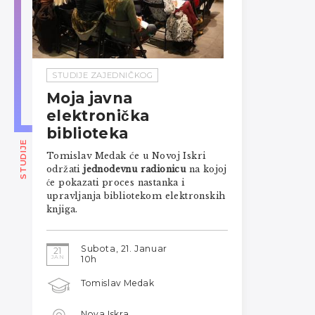
STUDIJE ZAJEDNIČKOG
Moja javna
elektronička
biblioteka
STUDIJE
Tomislav Medak će u Novoj Iskri
održati
jednodevnu radionicu
na kojoj
će pokazati proces nastanka i
upravljanja bibliotekom elektronskih
knjiga.
Subota, 21. Januar
21
JAN
10h
Tomislav Medak
Nova Iskra