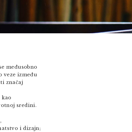
a se međusobno
ao veze između
ti značaj
a kao
otnoj sredini.
,
atstvo i dizajn;