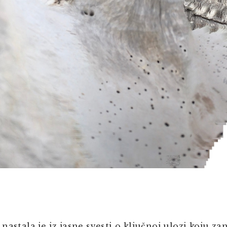
nastala je iz jasne svesti o ključnoj ulozi koju zan