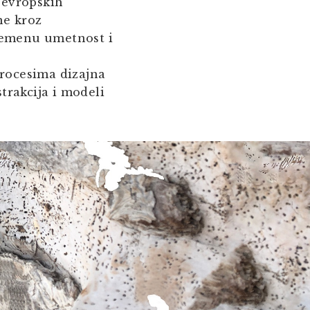
 evropskih
ne kroz
remenu umetnost i
 procesima dizajna
trakcija i modeli