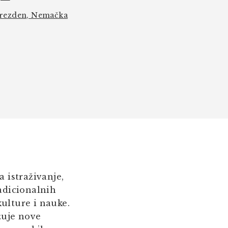
Drezden, Nemačka
za istraživanje,
adicionalnih
kulture i nauke.
žuje nove