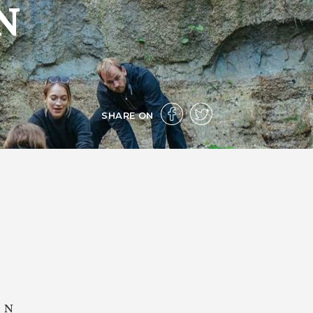
N
SHARE ON
, N