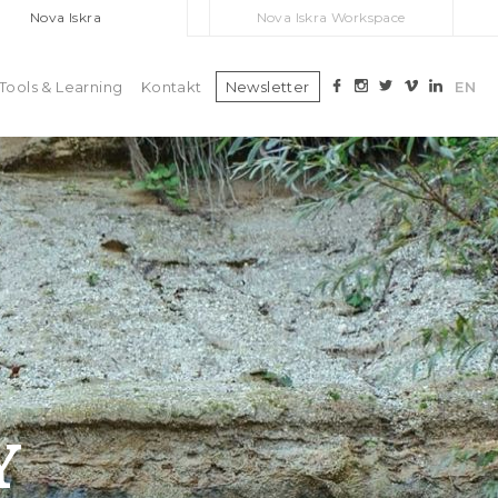
Nova Iskra
Nova Iskra Workspace
Tools & Learning
Kontakt
Newsletter
EN
Y