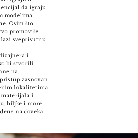
encijal da igraju
nim modelima
ne. Osim što
stvo promoviše
ilazi sveprisutnu
dizajnera i
o bi stvorili
vane na
 pristup zasnovan
đenim lokalitetima
materijala i
, biljke i more.
ređene na čoveka