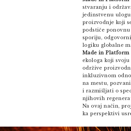
stvaranju i održav
jedinstvenu ulogu
proizvodnje koji s
podstiče ponovnu 
sporiju, odgovorni
logiku globalne m
Made in Platform
ekologa koji svoju
održive proizvodn
inkluzivnom odnos
na mestu, pozvani 
i razmišljati o sp
njihovih regenerat
Na ovaj način, pro
ka perspektivi us