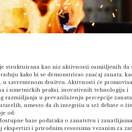
je struktuirana kao niz aktivnosti osmišljenih d
rađuju kako bi se demonstrirao značaj zanata, k
e, u savremenom društvu. Aktivnosti će promovisa
a i umetničkih praksi, inovativnih tehnologija i
g razmišljanja u prevazilaženju percepcije zanat
starelih, umesto da ih integrišu u srž debate o živ
je od:
 dostupne baze podataka o zanatstvu i zanatlijama
j ekspertizi i prirodnim resursima vezanim za zan