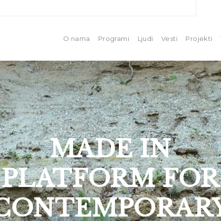
O nama
Programi
Ljudi
Vesti
Projekti
MADE IN
PLATFORM FOR
CONTEMPORAR