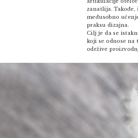
artikulacije otel
zanatlija. Takođe,
međusobno učenje 
praksu dizajna.
Cilj je da se ista
koji se odnose na 
održive proizvodn