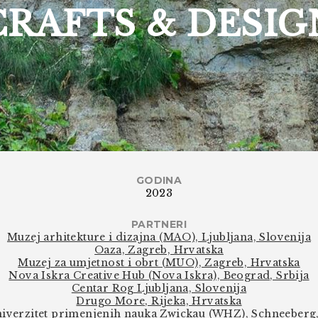
CRAFTS & DESIG
GODINA
2023
PARTNERI
Muzej arhitekture i dizajna (MAO), Ljubljana, Slovenija
Oaza, Zagreb, Hrvatska
Muzej za umjetnost i obrt (MUO), Zagreb, Hrvatska
Nova Iskra Creative Hub (Nova Iskra), Beograd, Srbija
Centar Rog Ljubljana, Slovenija
Drugo More, Rijeka, Hrvatska
iverzitet primenjenih nauka Zwickau (WHZ), Schneeberg