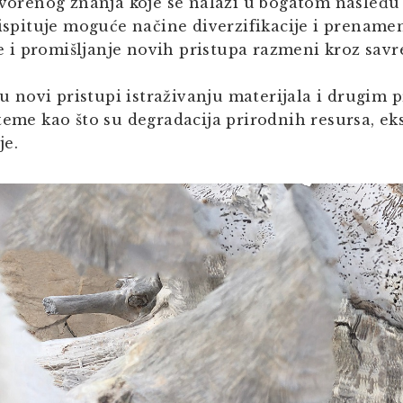
otvorenog znanja koje se nalazi u bogatom nasleđu
 ispituje moguće načine diverzifikacije i prename
i promišljanje novih pristupa razmeni kroz sav
knu novi pristupi istraživanju materijala i drugim
teme kao što su degradacija prirodnih resursa, eks
je.