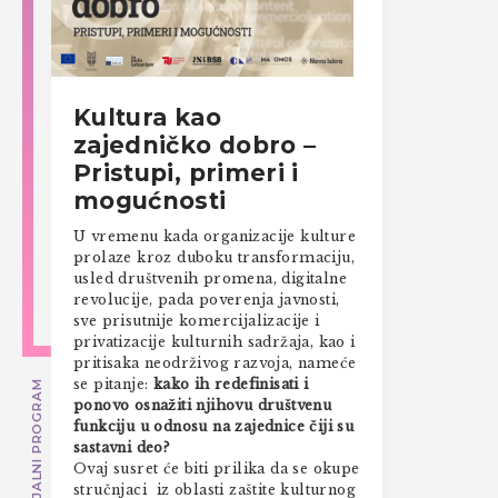
Kultura kao
zajedničko dobro –
Pristupi, primeri i
mogućnosti
U vremenu kada organizacije kulture
prolaze kroz duboku transformaciju,
usled društvenih promena, digitalne
revolucije, pada poverenja javnosti,
sve prisutnije komercijalizacije i
privatizacije kulturnih sadržaja, kao i
pritisaka neodrživog razvoja, nameće
se pitanje:
kako ih redefinisati i
SPECIJALNI PROGRAM
ponovo osnažiti njihovu društvenu
funkciju u odnosu na zajednice čiji su
sastavni deo?
Ovaj susret će biti prilika da se okupe
stručnjaci iz oblasti zaštite kulturnog