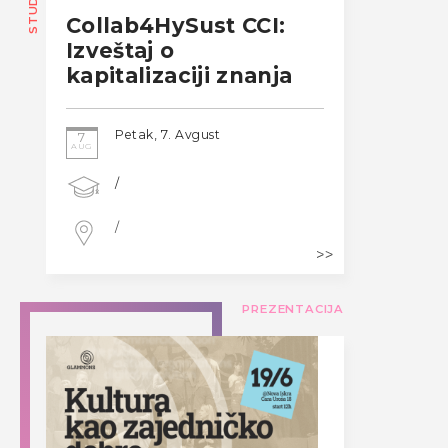
STUDIJE
Collab4HySust CCI:
Izveštaj o
kapitalizaciji znanja
Petak, 7. Avgust
7
AUG
/
/
PREZENTACIJA