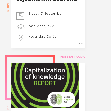
KURS
Sreda, 17. Septembar
17
SEP
Ivan Manojlović
Nova Iskra Dorćol
PREZENTACIJA