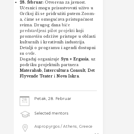
28. februar:
Otvorena za javnost.
Učesnici mogu prisustvovati uživo u
Grčkoj ili se pridružiti putem Zoom-
a, čime se omogućava pristupačnost
svima. Drugog dana
biće
predstavljeni pilot projekti
koji
promovišu održive pristupe u oblasti
kulturnih i kreativnih industrija.
Detalji o programu i agendi dostupni
su
ovde
.
Događaj organizuje
Syn + Ergasia
, uz
podršku projektnih partnera
Materahub
,
Intercultura Consult
,
Det
Flyvende Teater
i
Nova Iskra
.
Petak, 28. Februar
28
FEB
Selected mentors
Aspropyrgos / Athens, Greece