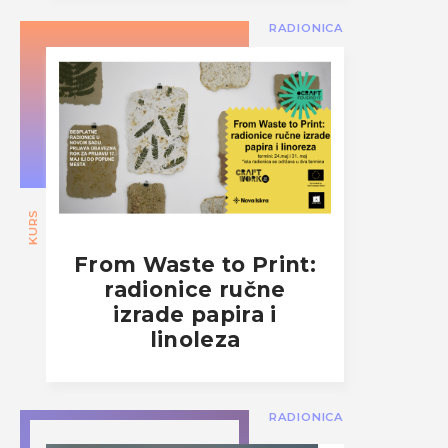
RADIONICA
KURS
From Waste to Print:
radionice ručne
izrade papira i
linoleza
RADIONICA