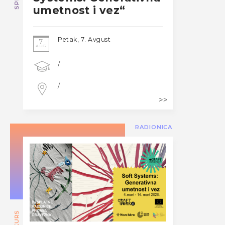
umetnost i vez“
Petak, 7. Avgust
7
AUG
/
/
RADIONICA
KURS