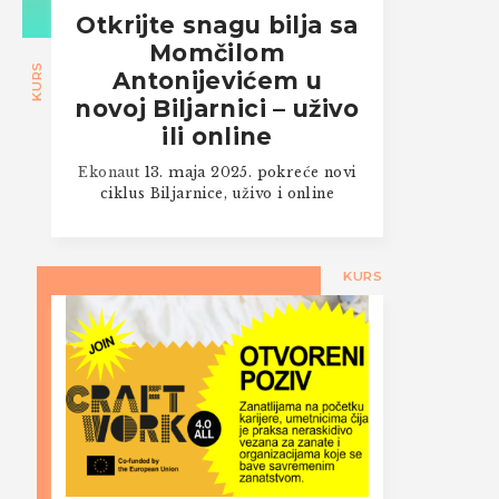
Otkrijte snagu bilja sa
Momčilom
KURS
Antonijevićem u
novoj Biljarnici – uživo
ili online
Ekonaut
13. maja 2025. pokreće novi
ciklus Biljarnice, uživo i online
KURS