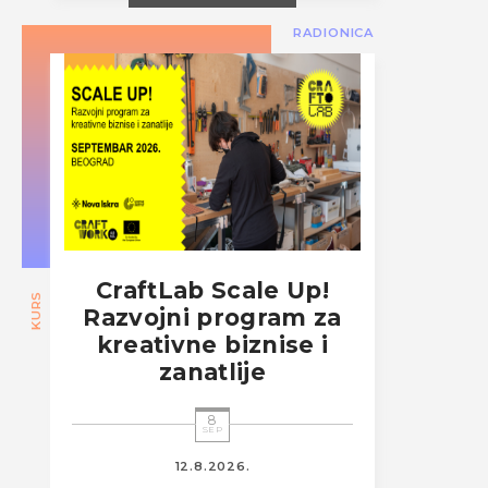
RADIONICA
CraftLab Scale Up!
KURS
Razvojni program za
kreativne biznise i
zanatlije
8
SEP
12.8.2026.