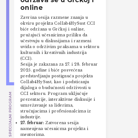
online
Završna sesija razmene znanja u
okviru projekta Collab4HySust CCI
biće održana u Grčkoj i online,
pružajući učesnicima priliku da
učestvuju u diskusijama i razmeni
uvida o održivim praksama u sektoru
kulturnih i kreativnih industrija
(CCI).
Sesija je zakazana za 27. i 28. februar
2025. godine i biće posvećena
predstavljanju postignuća projekta
Collab4HySust, kao i podsticanju
dijaloga o budućnosti održivosti u
CCI sektoru. Program uključuje
SPECIJALNI PROGRAM
prezentacije, interaktivne diskusije i
umrežavanje sa liderima,
stručnjacima i profesionalcima iz
industrije.
27. februar:
Zatvorena sesija
namenjena učesnicma projekta i
mentorima.