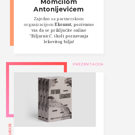
Momčilom
Antonijevićem
Zajedno sa partnerskom
organizacijom
Ekonaut
, pozivamo
vas da se priključite online
“Biljarnici”, školi poznavanja
lekovitog bilja!
PREZENTACIJA
STUDIJE