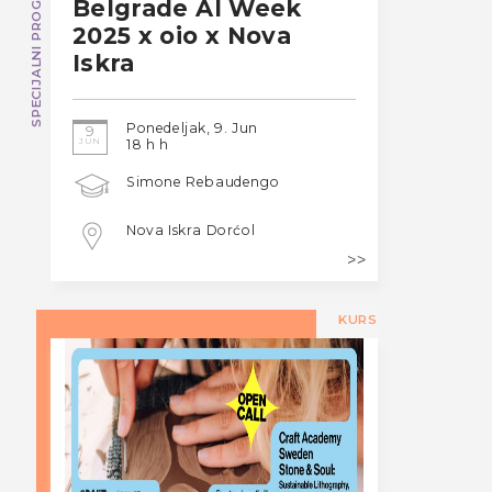
SPECIJALNI PROGRAM
Belgrade AI Week
2025 x oio x Nova
Iskra
Ponedeljak, 9. Jun
9
JUN
18 h h
Simone Rebaudengo
Nova Iskra Dorćol
KURS