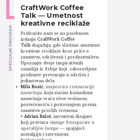
CraftWork Coffee
Talk — Umetnost
kreativne reciklaže
SPECIJALNI PROGRAM
Pridružite nam se na posebnom
izdanju
CraftWork Coffee
Talk
događaja, gde slavimo umetnost
kreativne reciklaže kroz priče o
zanatstvu, održivosti i preduzetništvu.
Upoznajte dvoje inspirativnih
zanatlija iz Srbije koji zaboravljene
predmete pretvaraju u održiva i
jedinstvena dela:
Mila Rosić
,
majstorica restauracije
nameštaja
, koja starim komadima
nameštaja vraća život veštinom,
posvećenošću i poštovanjem prema
zanatstvu prošlih vremena.
•
Adrian Baloš
, inovativni dizajner
koji pretvara
vintage fotoaparate u
upečatljive lampe
— spajajući
nostalgiju i savremenu