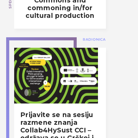
Commons and
commoning in/for
cultural production
RADIONICA
Prijavite se na sesiju
razmene znanja
Collab4HySust CCI –
održava se u Grčkoj i