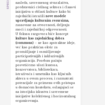
nasleđa, savremenog stvaralaštva,
predstavnici civilnog sektora i članovi
inicijativa u oblasti kulture kako bi
zajednički istražili
nove modele
upravljanja kulturnim resursima,
zasnovane na otvorenosti, deljenju
moći i zajedničkoj odgovornosti.
U fokusu razgovora biće koncept
kulture kao zajedničkog dobra
(commons)
– ne kao apstraktne ideje,
već kao praktičan okvir za
promišljanje i osmišljavanje
participativnijih i inkluzivnijih
organizacija. Posebnu pažnju
posvetićemo ulozi kustosa,
konzervatora, bibliotekara,
istraživača i umetnika kao ključnih
aktera u ovom procesu, i razmatrati
potencijale za primenu ovih pristupa
u domaćem kontekstu, oslanjajući se
na istorijska iskustva i savremene
inicijative kolektivnog i horizontalnog
organizovanja.