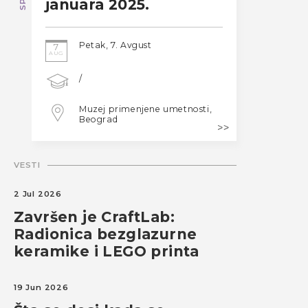
januara 2025.
Petak, 7. Avgust
7
AUG
/
Muzej primenjene umetnosti,
Beograd
VESTI
2 Jul 2026
Završen je CraftLab:
Radionica bezglazurne
keramike i LEGO printa
19 Jun 2026