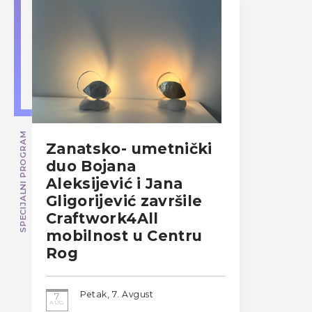
SPECIJALNI PROGRAM
Zanatsko- umetnički
duo Bojana
Aleksijević i Jana
Gligorijević završile
Craftwork4All
mobilnost u Centru
Rog
Petak, 7. Avgust
7
AUG