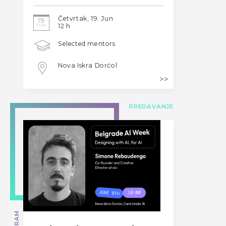
Četvrtak, 19. Jun
19
JUN
12 h
Selected mentors
Nova Iskra Dorćol
PREDAVANJE