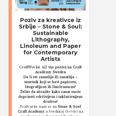
Poziv za kreativce iz
Srbije – Stone & Soul:
Sustainable
Lithography,
Linoleum and Paper
for Contemporary
Artists
CraftWork4. All
vas poziva na Craft
Academy Sweden
Da li ste zanatlija ili zanatlija –
umetnik koji se bavi papirom,
litografijom ili linoleumom?
Želite da istražite kako zanat može
doprineti održivijem i inkluzivnijem
društvu?
Pridružite nam se na
Stone & Soul
Craft Academy
u Švedskoj (
Ševde
) na