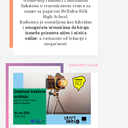
trodnevnoj radionici i hibridnom
hakatonu u renomiranom centru za
zanate sa papirom Helliden Folk
High School.
Radionica je osmišljena kao hibridna
i
omogućava učesnicima da biraju
između prisustva uživo i učešća
online
, u zavisnosti od lokacije i
mogućnosti.
PREZENTACIJA