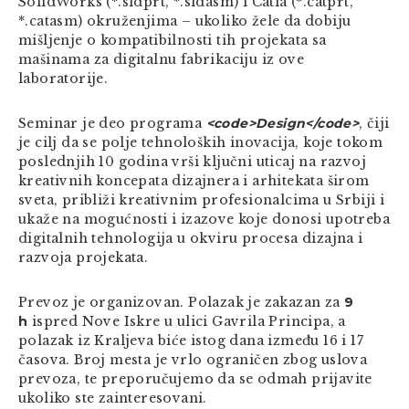
SolidWorks (*.sldprt, *.sldasm) i Catia (*.catprt,
*.catasm) okruženjima – ukoliko žele da dobiju
mišljenje o kompatibilnosti tih projekata sa
mašinama za digitalnu fabrikaciju iz ove
laboratorije.
Seminar je deo programa
<code>Design</code>
, čiji
je cilj da se polje tehnoloških inovacija, koje tokom
poslednjih 10 godina vrši ključni uticaj na razvoj
kreativnih koncepata dizajnera i arhitekata širom
sveta, približi kreativnim profesionalcima u Srbiji i
ukaže na mogućnosti i izazove koje donosi upotreba
digitalnih tehnologija u okviru procesa dizajna i
razvoja projekata.
Prevoz je organizovan. Polazak je zakazan za
9
h
ispred Nove Iskre u ulici Gavrila Principa, a
polazak iz Kraljeva biće istog dana između 16 i 17
časova. Broj mesta je vrlo ograničen zbog uslova
prevoza, te preporučujemo da se odmah prijavite
ukoliko ste zainteresovani.