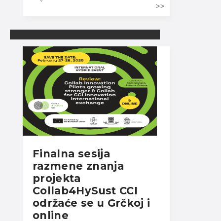
Finalna sesija
razmene znanja
projekta
Collab4HySust CCI
održaće se u Grčkoj i
online