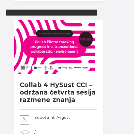
Collab 4 HySust CCI –
održana četvrta sesija
razmene znanja
Subota, 8. Avgust
8
AUG
/