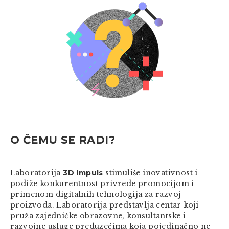
O ČEMU SE RADI?
Laboratorija
3D Impuls
stimuliše inovativnost i
podiže konkurentnost privrede promocijom i
primenom digitalnih tehnologija za razvoj
proizvoda. Laboratorija predstavlja centar koji
pruža zajedničke obrazovne, konsultantske i
razvojne usluge preduzećima koja pojedinačno ne