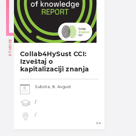
STUDIJE
Collab4HySust CCI:
Izveštaj o
kapitalizaciji znanja
Subota, 8. Avgust
8
AUG
/
/