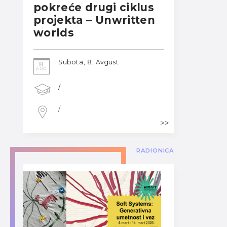
pokreće drugi ciklus
projekta – Unwritten
worlds
Subota, 8. Avgust
8
AUG
/
/
RADIONICA