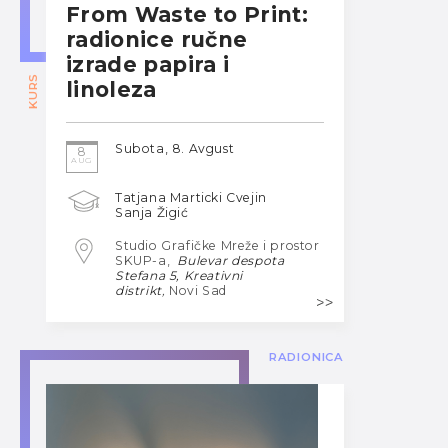
From Waste to Print:
radionice ručne
izrade papira i
KURS
linoleza
Subota, 8. Avgust
8
AUG
Tatjana Marticki Cvejin
Sanja Žigić
Studio Grafičke Mreže i prostor
SKUP-a,
Bulevar despota
Stefana 5, Kreativni
distrikt
,
Novi Sad
RADIONICA