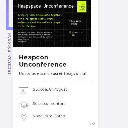
SPECIJALNI PROGRAM
Heapcon
Unconference
Unconference u susret
Heapcon-u
!
Subota, 8. Avgust
8
AUG
Selected mentors
Nova Iskra Dorćol