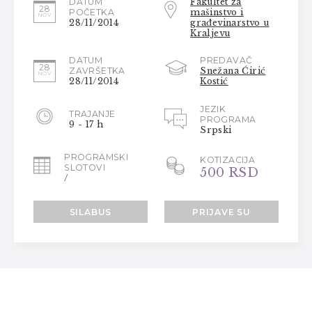
DATUM
Fakultet za
28
POČETKA
mašinstvo i
NOV
28/11/2014
građevinarstvo u
Kraljevu
DATUM
PREDAVAČ
28
ZAVRŠETKA
Snežana Ćirić
NOV
28/11/2014
Kostić
JEZIK
TRAJANJE
PROGRAMA
9 - 17 h
Srpski
PROGRAMSKI
KOTIZACIJA
SLOTOVI
500 RSD
/
SILABUS
PRIJAVE SU
ZATVORENE