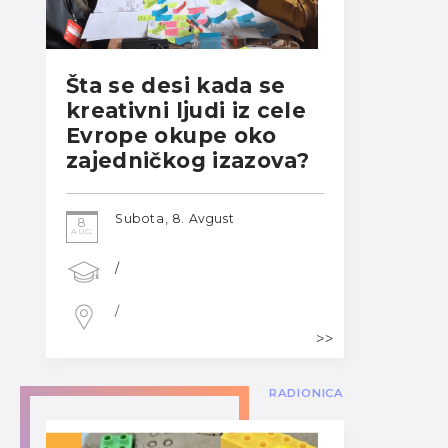
Šta se desi kada se
kreativni ljudi iz cele
Evrope okupe oko
zajedničkog izazova?
Subota, 8. Avgust
8
AUG
/
/
RADIONICA