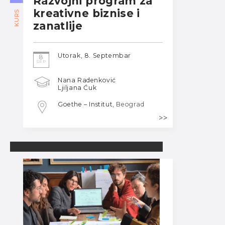
Razvojni program za
kreativne biznise i
KURS
zanatlije
Utorak, 8. Septembar
8
SEP
Nana Radenković
Ljiljana Ćuk
Goethe – Institut
, Beograd