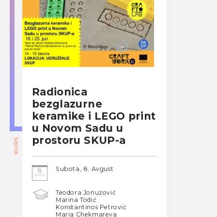
Radionica
bezglazurne
keramike i LEGO print
u Novom Sadu u
prostoru SKUP-a
KURS
Subota, 8. Avgust
8
AUG
Teodora Jonuzović
Marina Todić
Konstantinos Petrović
Maria Chekmareva