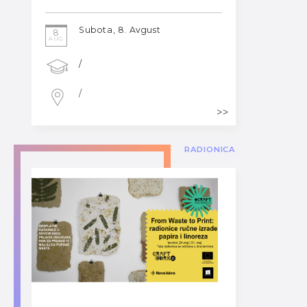
Subota, 8. Avgust
8
AUG
/
/
RADIONICA