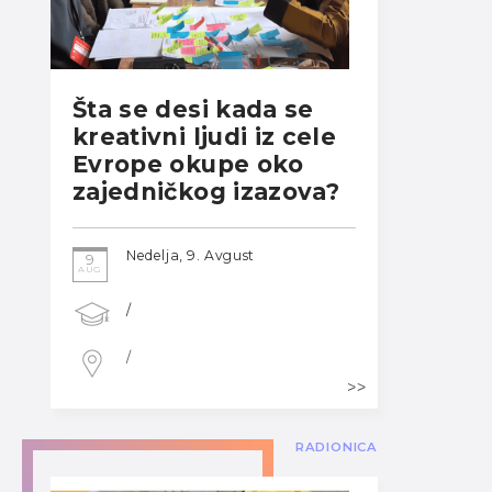
Šta se desi kada se
kreativni ljudi iz cele
Evrope okupe oko
zajedničkog izazova?
Nedelja, 9. Avgust
9
AUG
/
/
RADIONICA