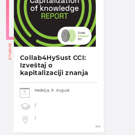
STUDIJE
Collab4HySust CCI:
Izveštaj o
kapitalizaciji znanja
Nedelja, 9. Avgust
9
AUG
/
/