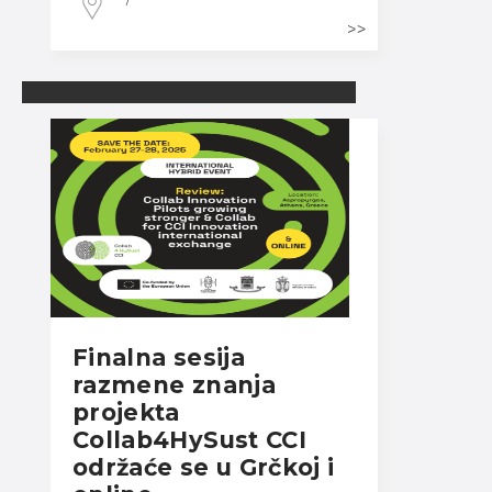
Finalna sesija
razmene znanja
projekta
Collab4HySust CCI
održaće se u Grčkoj i