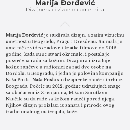
Marija Đorđević
Dizajnerka i vizuelna umetnica
Marija Đorđević
je studirala dizajn, a zatim vizuelnu
umetnost u Beogradu, Pragu i Drezdenu. Snimala je
umetničke video radove i kratke filmove do 2012.
godine, kada su se stvari okrenule, i postala je
posvećena radu sa kožom. Dizajnira i izrađuje
kožne rančeve u radionici za rad dve osobe na
Dorćolu, u Beogradu, i jedna je polovina kompanije
Naša Posla.
Naša Posla
su dizajnerke obuće i torbi iz
Beograda. Počele su 2012. godine udružujući snage
sa obućarem iz Zrenjanina, Mišom Surutkom.
Naučile su da rade sa kožom radeći pored njega.
Njihov dizajn proizlazi iz zanata i prirode ovog
tradicionalnog materijala, kože.