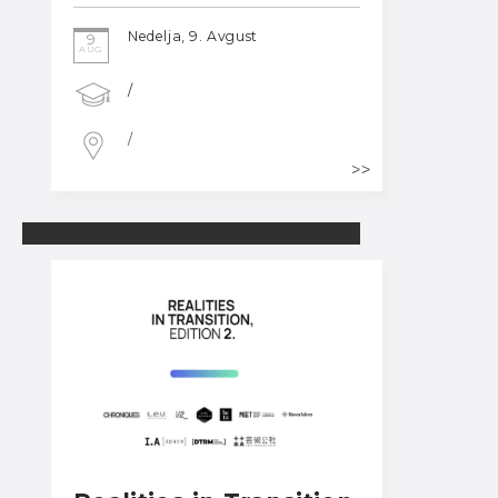
Nedelja, 9. Avgust
9
AUG
/
/