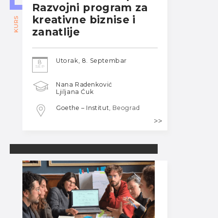
Razvojni program za
kreativne biznise i
KURS
zanatlije
Utorak, 8. Septembar
8
SEP
Nana Radenković
Ljiljana Ćuk
Goethe – Institut
, Beograd