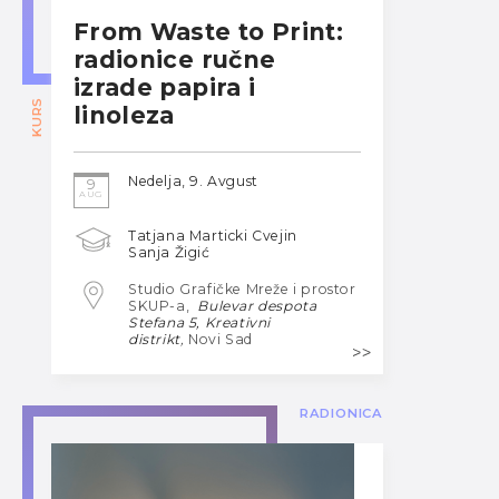
From Waste to Print:
radionice ručne
izrade papira i
KURS
linoleza
Nedelja, 9. Avgust
9
AUG
Tatjana Marticki Cvejin
Sanja Žigić
Studio Grafičke Mreže i prostor
SKUP-a,
Bulevar despota
Stefana 5, Kreativni
distrikt
,
Novi Sad
RADIONICA