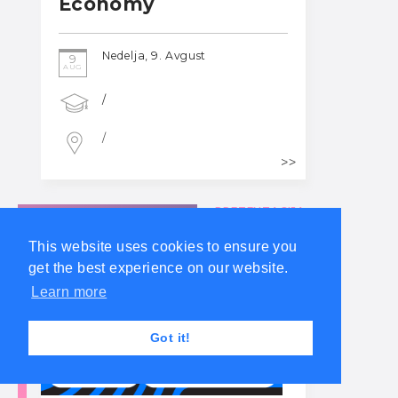
Economy
Nedelja, 9. Avgust
9
AUG
/
/
PREZENTACIJA
This website uses cookies to ensure you
get the best experience on our website.
Learn more
Got it!