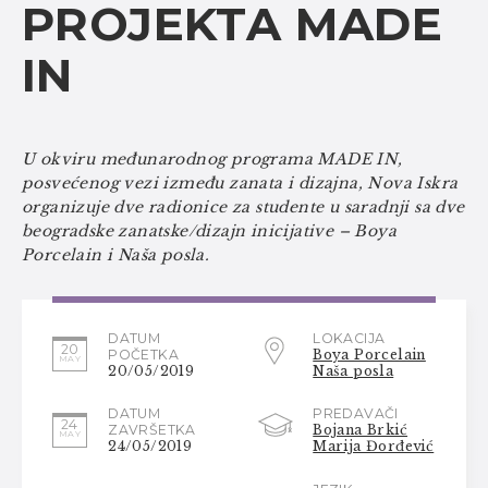
PROJEKTA MADE
IN
U okviru međunarodnog programa MADE IN,
posvećenog vezi između zanata i dizajna, Nova Iskra
organizuje dve radionice za studente u saradnji sa dve
beogradske zanatske/dizajn inicijative – Boya
Porcelain i Naša posla.
DATUM
LOKACIJA
20
POČETKA
Boya Porcelain
MAY
20/05/2019
Naša posla
DATUM
PREDAVAČI
24
ZAVRŠETKA
Bojana Brkić
MAY
24/05/2019
Marija Đorđević