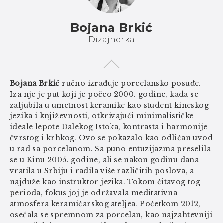
Bojana Brkić
Dizajnerka
Bojana Brkić
ručno izrađuje porcelansko posuđe.
Iza nje je put koji je počeo 2000. godine, kada se
zaljubila u umetnost keramike kao student kineskog
jezika i književnosti, otkrivajući minimalističke
ideale lepote Dalekog Istoka, kontrasta i harmonije
čvrstog i krhkog. Ovo se pokazalo kao odličan uvod
u rad sa porcelanom. Sa puno entuzijazma preselila
se u Kinu 2005. godine, ali se nakon godinu dana
vratila u Srbiju i radila više različitih poslova, a
najduže kao instruktor jezika. Tokom čitavog tog
perioda, fokus joj je održavala meditativna
atmosfera keramičarskog ateljea. Početkom 2012,
osećala se spremnom za porcelan, kao najzahtevniji