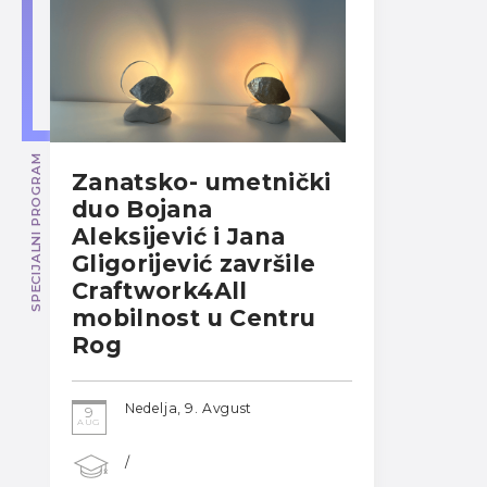
SPECIJALNI PROGRAM
Zanatsko- umetnički
duo Bojana
Aleksijević i Jana
Gligorijević završile
Craftwork4All
mobilnost u Centru
Rog
Nedelja, 9. Avgust
9
AUG
/