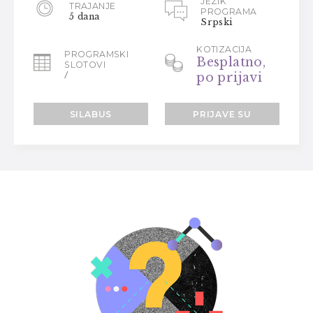
JEZIK
TRAJANJE
PROGRAMA
5 dana
Srpski
KOTIZACIJA
PROGRAMSKI
Besplatno,
SLOTOVI
/
po prijavi
SILABUS
PRIJAVE SU
ZATVORENE