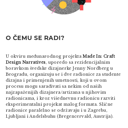
O ČEMU SE RADI?
U okviru međunarodnog projekta
Made In: Craft
Design Narratives
, uporedo sa rezidencijalnim
boravkom švedske dizajnerke Jenny Nordberg u
Beogradu, organizuju se i dve radionice za studente
dizajna i primenjenih umetnosti, koji u ovom
procesu mogu sarađivati sa nekim od naših
najzapaženijih dizajnera/artizana u njihovim
radionicama, i kroz višednevnu radionicu razviti
eksperimentalni projekat malog formata. Slične
radionice paralelno se održavaju i u Zagrebu,
Ljubljani i Andelsbuhu (Bregencervald, Austrija).