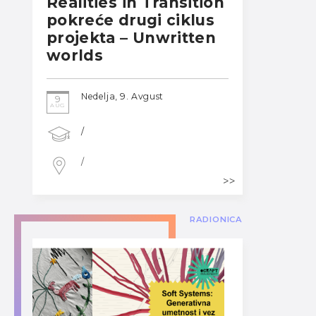
Realities in Transition
pokreće drugi ciklus
projekta – Unwritten
worlds
Nedelja, 9. Avgust
9
AUG
/
/
RADIONICA