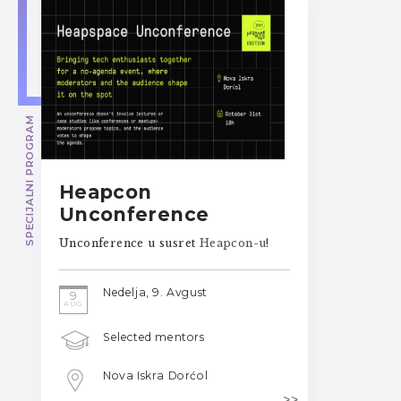
SPECIJALNI PROGRAM
Heapcon
Unconference
Unconference u susret
Heapcon-u
!
Nedelja, 9. Avgust
9
AUG
Selected mentors
Nova Iskra Dorćol