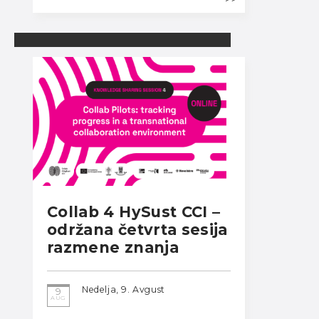
Collab 4 HySust CCI –
održana četvrta sesija
razmene znanja
Nedelja, 9. Avgust
9
AUG