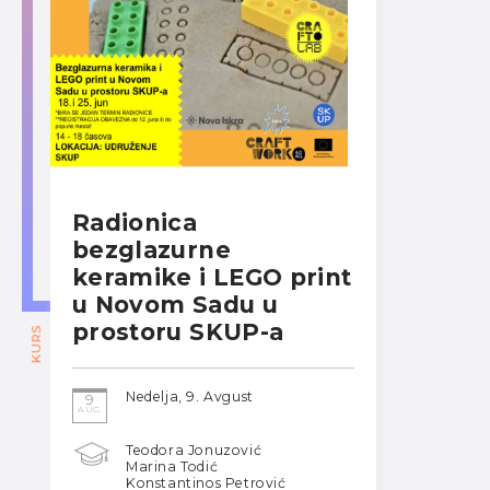
Radionica
bezglazurne
keramike i LEGO print
u Novom Sadu u
prostoru SKUP-a
KURS
Nedelja, 9. Avgust
9
AUG
Teodora Jonuzović
Marina Todić
Konstantinos Petrović