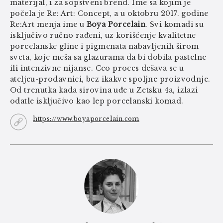
materijal, i za sopstveni brend. Ime sa kojim je
počela je Re: Art: Concept, a u oktobru 2017. godine
Re:Art menja ime u
Boya Porcelain
. Svi komadi su
isključivo ručno rađeni, uz korišćenje kvalitetne
porcelanske gline i pigmenata nabavljenih širom
sveta, koje meša sa glazurama da bi dobila pastelne
ili intenzivne nijanse. Ceo proces dešava se u
ateljeu-prodavnici, bez ikakve spoljne proizvodnje.
Od trenutka kada sirovina uđe u Zetsku 4a, izlazi
odatle isključivo kao lep porcelanski komad.
https://www.boyaporcelain.com