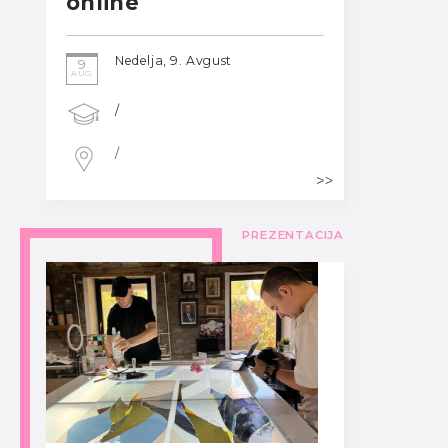
online
Nedelja, 9. Avgust
9
AUG
/
/
PREZENTACIJA