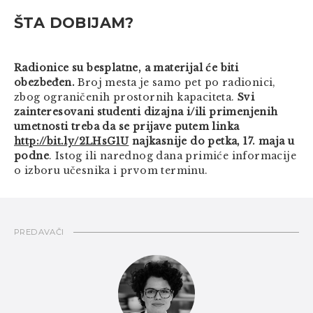
ŠTA DOBIJAM?
Radionice su besplatne, a materijal će biti
obezbeđen.
Broj mesta je samo pet po radionici,
zbog ograničenih prostornih kapaciteta.
Svi
zainteresovani studenti dizajna i/ili primenjenih
umetnosti treba da se prijave putem linka
http://bit.ly/2LHsG1U
najkasnije do petka, 17. maja u
podne
. Istog ili narednog dana primiće informacije
o izboru učesnika i prvom terminu.
PREDAVAČI