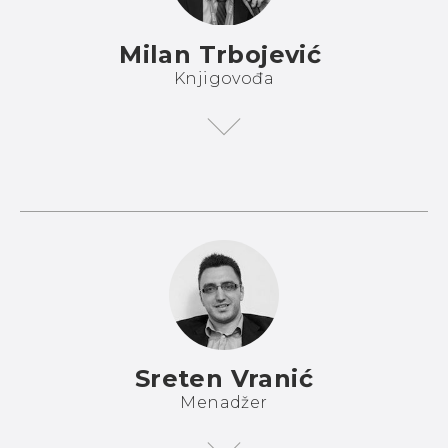
Milan Trbojević
Knjigovođa
Sreten Vranić
Menadžer