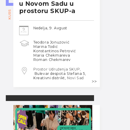
u Novom Sadu u
prostoru SKUP-a
KURS
Nedelja, 9. Avgust
9
AUG
Teodora Jonuzović
Marina Todić
Konstantinos Petrović
Maria Chekmareva
Roman Chekmarev
Prostor Udruženja SKUP,
Bulevar despota Stefana 5,
Kreativni distrikt,
Novi Sad