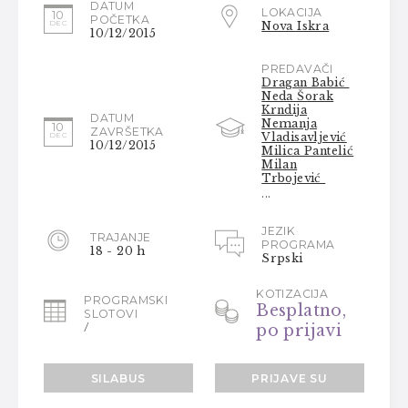
DATUM
LOKACIJA
10
POČETKA
DEC
Nova Iskra
10/12/2015
PREDAVAČI
Dragan Babić
Neda Šorak
Krndija
DATUM
Nemanja
10
ZAVRŠETKA
Vladisavljević
DEC
10/12/2015
Milica Pantelić
Milan
Trbojević
...
JEZIK
TRAJANJE
PROGRAMA
18 - 20 h
Srpski
KOTIZACIJA
PROGRAMSKI
Besplatno,
SLOTOVI
/
po prijavi
SILABUS
PRIJAVE SU
ZATVORENE