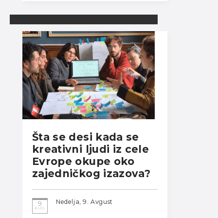
Šta se desi kada se
kreativni ljudi iz cele
Evrope okupe oko
zajedničkog izazova?
Nedelja, 9. Avgust
9
AUG