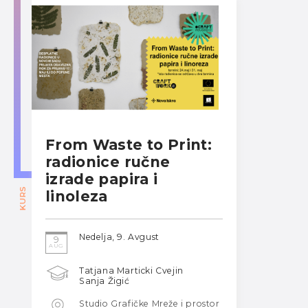
From Waste to Print:
radionice ručne
izrade papira i
KURS
linoleza
Nedelja, 9. Avgust
9
AUG
Tatjana Marticki Cvejin
Sanja Žigić
Studio Grafičke Mreže i prostor