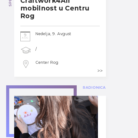
Craftwork4All
mobilnost u Centru
Rog
Nedelja, 9. Avgust
9
AUG
/
Center Rog
RADIONICA