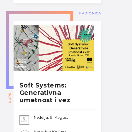
RADIONICA
Soft Systems:
Generativna
KURS
umetnost i vez
Nedelja, 9. Avgust
9
AUG
Katarina KezVez