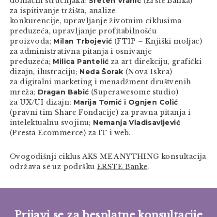
domaćih stručnjaka:
Sreten Vranić
(Erste Banka)
za ispitivanje tržišta, analize
konkurencije,
upravljanje životnim ciklusima
preduzeća, upravljanje profitabilnošću
proizvoda;
Milan Trbojević
(FT1P – Knjiški moljac)
za administrativna pitanja i osnivanje
preduzeća;
Milica Pantelić
za
art direkciju, grafički
dizajn, ilustraciju;
Neda Šorak
(Nova Iskra)
za digitalni marketing i menadžment društvenih
mreža;
Dragan Babić
(Superawesome studio)
za UX/UI dizajn;
Marija Tomić i Ognjen Colić
(pravni tim Share Fondacije) za pravna pitanja i
intelektualnu svojinu;
Nemanja Vladisavljević
(Presta Ecommerce) za IT i web.
Ovogodišnji ciklus AKS ME ANYTHING konsultacija
održava se uz podršku
ERSTE Banke
.
Prijavi se za besplatne konsultacije