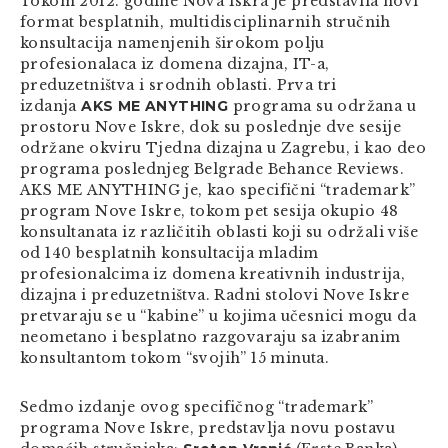
Tokom 2012. godine Nova Iskra je predstavila novi
format besplatnih, multidisciplinarnih stručnih
konsultacija namenjenih širokom polju
profesionalaca iz domena dizajna, IT-a,
preduzetništva i srodnih oblasti. Prva tri
izdanja
AKS ME ANYTHING
programa su održana u
prostoru Nove Iskre, dok su poslednje dve sesije
održane okviru Tjedna dizajna u Zagrebu, i kao deo
programa poslednjeg Belgrade Behance Reviews.
AKS ME ANYTHING je, kao specifični “trademark”
program Nove Iskre, tokom pet sesija okupio 48
konsultanata iz različitih oblasti koji su održali više
od 140 besplatnih konsultacija mladim
profesionalcima iz domena kreativnih industrija,
dizajna i preduzetništva. Radni stolovi Nove Iskre
pretvaraju se u “kabine” u kojima učesnici mogu da
neometano i besplatno razgovaraju sa izabranim
konsultantom tokom “svojih” 15 minuta.
Sedmo izdanje ovog specifičnog “trademark”
programa Nove Iskre, predstavlja novu postavu