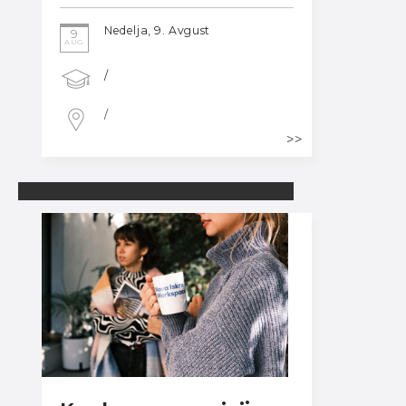
Nedelja, 9. Avgust
9
AUG
/
/