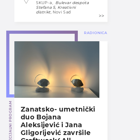
SKUP-a,
Bulevar despota
Stefana 5, Kreativni
distrikt
,
Novi Sad
RADIONICA
SPECIJALNI PROGRAM
Zanatsko- umetnički
duo Bojana
Aleksijević i Jana
Gligorijević završile