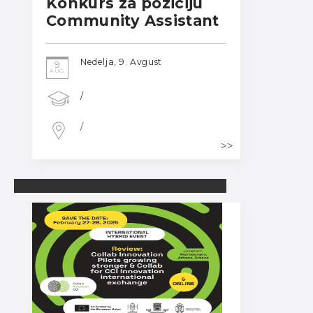
Konkurs za poziciju
Community Assistant
Nedelja, 9. Avgust
9
AUG
/
/