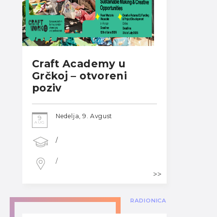
Craft Academy u
Grčkoj – otvoreni
poziv
Nedelja, 9. Avgust
9
AUG
/
/
RADIONICA