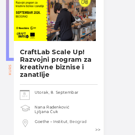
CraftLab Scale Up!
Razvojni program za
kreativne biznise i
KURS
zanatlije
Utorak, 8. Septembar
8
SEP
Nana Radenković
Ljiljana Ćuk
Goethe – Institut
, Beograd